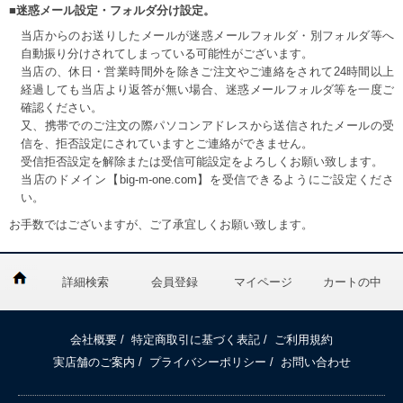
■迷惑メール設定・フォルダ分け設定。
当店からのお送りしたメールが迷惑メールフォルダ・別フォルダ等へ
自動振り分けされてしまっている可能性がございます。
当店の、休日・営業時間外を除きご注文やご連絡をされて24時間以上
経過しても当店より返答が無い場合、迷惑メールフォルダ等を一度ご
確認ください。
又、携帯でのご注文の際パソコンアドレスから送信されたメールの受
信を、拒否設定にされていますとご連絡ができません。
受信拒否設定を解除または受信可能設定をよろしくお願い致します。
当店のドメイン【big-m-one.com】を受信できるようにご設定くださ
い。
お手数ではございますが、ご了承宜しくお願い致します。
詳細検索
会員登録
マイページ
カートの中
会社概要
/
特定商取引に基づく表記
/
ご利用規約
実店舗のご案内
/
プライバシーポリシー
/
お問い合わせ