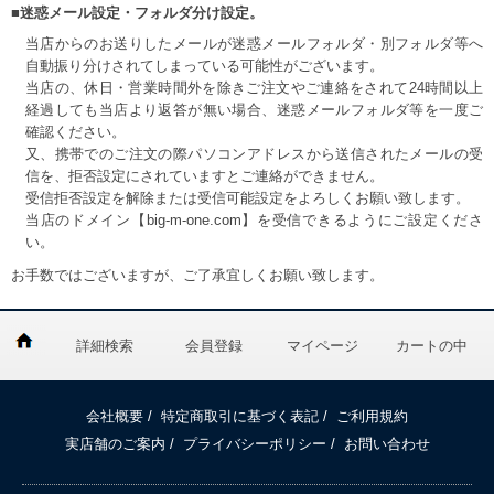
■迷惑メール設定・フォルダ分け設定。
当店からのお送りしたメールが迷惑メールフォルダ・別フォルダ等へ
自動振り分けされてしまっている可能性がございます。
当店の、休日・営業時間外を除きご注文やご連絡をされて24時間以上
経過しても当店より返答が無い場合、迷惑メールフォルダ等を一度ご
確認ください。
又、携帯でのご注文の際パソコンアドレスから送信されたメールの受
信を、拒否設定にされていますとご連絡ができません。
受信拒否設定を解除または受信可能設定をよろしくお願い致します。
当店のドメイン【big-m-one.com】を受信できるようにご設定くださ
い。
お手数ではございますが、ご了承宜しくお願い致します。
詳細検索
会員登録
マイページ
カートの中
会社概要
/
特定商取引に基づく表記
/
ご利用規約
実店舗のご案内
/
プライバシーポリシー
/
お問い合わせ