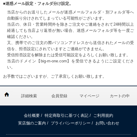
■迷惑メール設定・フォルダ分け設定。
当店からのお送りしたメールが迷惑メールフォルダ・別フォルダ等へ
自動振り分けされてしまっている可能性がございます。
当店の、休日・営業時間外を除きご注文やご連絡をされて24時間以上
経過しても当店より返答が無い場合、迷惑メールフォルダ等を一度ご
確認ください。
又、携帯でのご注文の際パソコンアドレスから送信されたメールの受
信を、拒否設定にされていますとご連絡ができません。
受信拒否設定を解除または受信可能設定をよろしくお願い致します。
当店のドメイン【big-m-one.com】を受信できるようにご設定くださ
い。
お手数ではございますが、ご了承宜しくお願い致します。
詳細検索
会員登録
マイページ
カートの中
会社概要
/
特定商取引に基づく表記
/
ご利用規約
実店舗のご案内
/
プライバシーポリシー
/
お問い合わせ