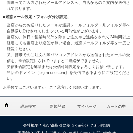
間違ってご入力されたメールアドレスへ、当店からのご案内が送信さ
れております。
■迷惑メール設定・フォルダ分け設定。
当店からのお送りしたメールが迷惑メールフォルダ・別フォルダ等へ
自動振り分けされてしまっている可能性がございます。
当店の、休日・営業時間外を除きご注文やご連絡をされて24時間以上
経過しても当店より返答が無い場合、迷惑メールフォルダ等を一度ご
確認ください。
又、携帯でのご注文の際パソコンアドレスから送信されたメールの受
信を、拒否設定にされていますとご連絡ができません。
受信拒否設定を解除または受信可能設定をよろしくお願い致します。
当店のドメイン【big-m-one.com】を受信できるようにご設定くださ
い。
お手数ではございますが、ご了承宜しくお願い致します。
詳細検索
新規登録
マイページ
カートの中
会社概要
/
特定商取引に基づく表記
/
ご利用規約
実店舗のご案内
/
プライバシーポリシー
/
お問い合わせ