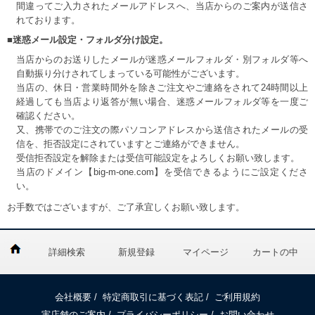
間違ってご入力されたメールアドレスへ、当店からのご案内が送信さ
れております。
■迷惑メール設定・フォルダ分け設定。
当店からのお送りしたメールが迷惑メールフォルダ・別フォルダ等へ
自動振り分けされてしまっている可能性がございます。
当店の、休日・営業時間外を除きご注文やご連絡をされて24時間以上
経過しても当店より返答が無い場合、迷惑メールフォルダ等を一度ご
確認ください。
又、携帯でのご注文の際パソコンアドレスから送信されたメールの受
信を、拒否設定にされていますとご連絡ができません。
受信拒否設定を解除または受信可能設定をよろしくお願い致します。
当店のドメイン【big-m-one.com】を受信できるようにご設定くださ
い。
お手数ではございますが、ご了承宜しくお願い致します。
詳細検索
新規登録
マイページ
カートの中
会社概要
/
特定商取引に基づく表記
/
ご利用規約
実店舗のご案内
/
プライバシーポリシー
/
お問い合わせ