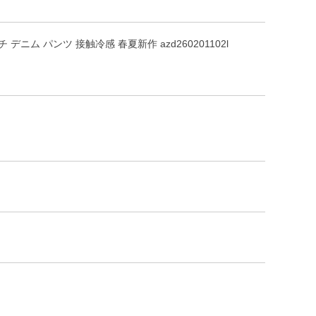
デニム パンツ 接触冷感 春夏新作 azd260201102l