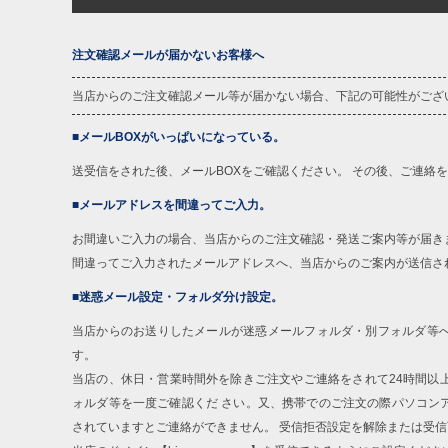
注文確認メールが届かないお客様へ
当店からのご注文確認メール等が届かない場合、下記の可能性がござ
■メールBOXがいっぱいになっている。
送受信をされた後、メールBOXをご確認ください。 その後、ご連絡
■メールアドレスを間違ってご入力。
お間違いご入力の場合、当店からのご注文確認・発送ご案内等が届き
間違ってご入力されたメールアドレスへ、当店からのご案内が送信さ
■迷惑メール設定・フォルダ分け設定。
当店からのお送りしたメールが迷惑メールフォルダ・別フォルダ等
す。
当店の、休日・営業時間外を除きご注文やご連絡をされて24時間以
ォルダ等を一度ご確認くだ さい。又、携帯でのご注文の際パソコン
されていますとご連絡ができません。 受信拒否設定を解除または受