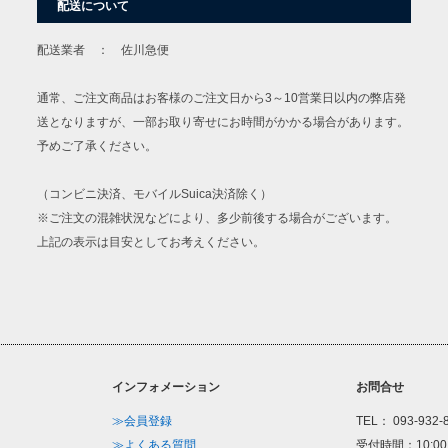
配送について
配送業者 ： 佐川急便
通常、ご注文商品はお客様のご注文日から3～10営業日以内の弊店発
送となりますが、一部お取り寄せにお時間がかかる場合があります。
予めご了承ください。
（コンビニ決済、モバイルSuica決済除く）
※ご注文の混雑状況などにより、多少前後する場合がございます。
上記の表示は目安としてお考えください。
インフォメーション
お問合せ
≫会員登録
TEL： 093-932-
≫よくある質問
受付時間：10:00