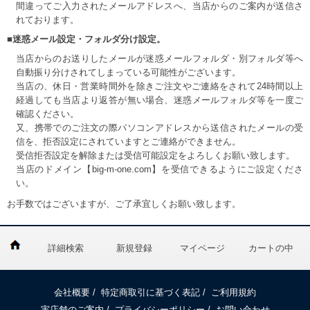
間違ってご入力されたメールアドレスへ、当店からのご案内が送信さ
れております。
■迷惑メール設定・フォルダ分け設定。
当店からのお送りしたメールが迷惑メールフォルダ・別フォルダ等へ
自動振り分けされてしまっている可能性がございます。
当店の、休日・営業時間外を除きご注文やご連絡をされて24時間以上
経過しても当店より返答が無い場合、迷惑メールフォルダ等を一度ご
確認ください。
又、携帯でのご注文の際パソコンアドレスから送信されたメールの受
信を、拒否設定にされていますとご連絡ができません。
受信拒否設定を解除または受信可能設定をよろしくお願い致します。
当店のドメイン【big-m-one.com】を受信できるようにご設定くださ
い。
お手数ではございますが、ご了承宜しくお願い致します。
詳細検索
新規登録
マイページ
カートの中
会社概要
/
特定商取引に基づく表記
/
ご利用規約
実店舗のご案内
/
プライバシーポリシー
/
お問い合わせ