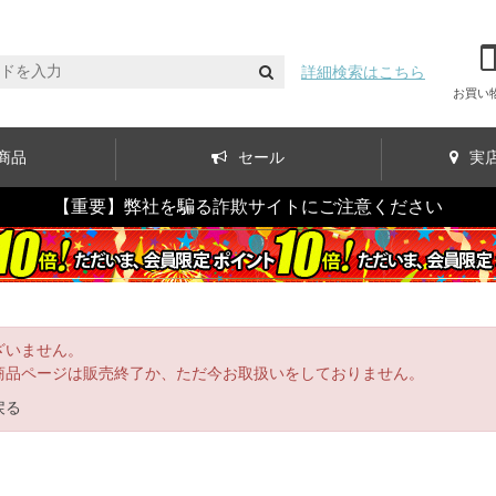
詳細検索はこちら
お買い
商品
セール
実
【重要】弊社を騙る詐欺サイトにご注意ください
ざいません。
商品ページは販売終了か、ただ今お取扱いをしておりません。
戻る