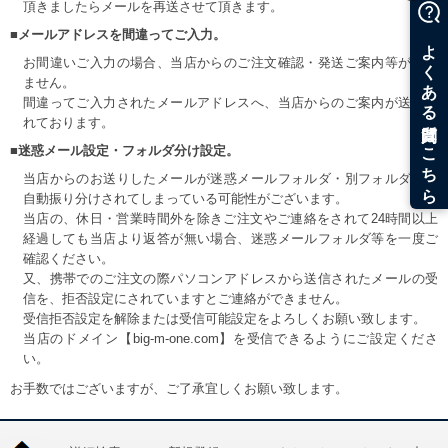
頂きましたらメールを再送させて頂きます。
■メールアドレスを間違ってご入力。
お間違いご入力の場合、当店からのご注文確認・発送ご案内等が届き
ません。
間違ってご入力されたメールアドレスへ、当店からのご案内が送信さ
れております。
■迷惑メール設定・フォルダ分け設定。
当店からのお送りしたメールが迷惑メールフォルダ・別フォルダ等へ
自動振り分けされてしまっている可能性がございます。
当店の、休日・営業時間外を除きご注文やご連絡をされて24時間以上
経過しても当店より返答が無い場合、迷惑メールフォルダ等を一度ご
確認ください。
又、携帯でのご注文の際パソコンアドレスから送信されたメールの受
信を、拒否設定にされていますとご連絡ができません。
受信拒否設定を解除または受信可能設定をよろしくお願い致します。
当店のドメイン【big-m-one.com】を受信できるようにご設定くださ
い。
お手数ではございますが、ご了承宜しくお願い致します。