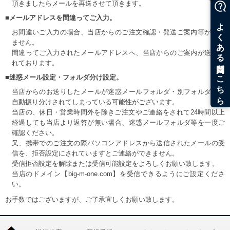
頂きましたらメールを再送させて頂きます。
■メールアドレスを間違ってご入力。
お間違いご入力の場合、当店からのご注文確認・発送ご案内等が届き
ません。
間違ってご入力されたメールアドレスへ、当店からのご案内が送信さ
れております。
■迷惑メール設定・フォルダ分け設定。
当店からのお送りしたメールが迷惑メールフォルダ・別フォルダ等へ
自動振り分けされてしまっている可能性がございます。
当店の、休日・営業時間外を除きご注文やご連絡をされて24時間以上
経過しても当店より返答が無い場合、迷惑メールフォルダ等を一度ご
確認ください。
又、携帯でのご注文の際パソコンアドレスから送信されたメールの受
信を、拒否設定にされていますとご連絡ができません。
受信拒否設定を解除または受信可能設定をよろしくお願い致します。
当店のドメイン【big-m-one.com】を受信できるようにご設定くださ
い。
お手数ではございますが、ご了承宜しくお願い致します。