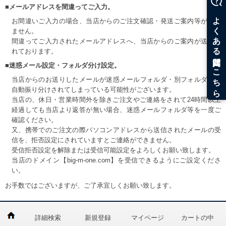
■メールアドレスを間違ってご入力。
お間違いご入力の場合、当店からのご注文確認・発送ご案内等が届き
ません。
間違ってご入力されたメールアドレスへ、当店からのご案内が送信さ
れております。
■迷惑メール設定・フォルダ分け設定。
当店からのお送りしたメールが迷惑メールフォルダ・別フォルダ等へ
自動振り分けされてしまっている可能性がございます。
当店の、休日・営業時間外を除きご注文やご連絡をされて24時間以上
経過しても当店より返答が無い場合、迷惑メールフォルダ等を一度ご
確認ください。
又、携帯でのご注文の際パソコンアドレスから送信されたメールの受
信を、拒否設定にされていますとご連絡ができません。
受信拒否設定を解除または受信可能設定をよろしくお願い致します。
当店のドメイン【big-m-one.com】を受信できるようにご設定くださ
い。
お手数ではございますが、ご了承宜しくお願い致します。
詳細検索
新規登録
マイページ
カートの中