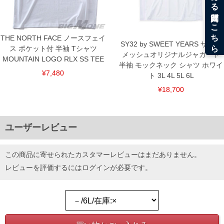
出荷まで約1週間～20日間程お時間を頂く場合がございます。
尚、裾上げした商品は返品・交換不可となりますので、予めご了承下さい。
一部、お直しに対応出来ない商品がございます。(例：裾にファスナーや調節ひもが付
いている、極端なデザインが施されている等)
THE NORTH FACE ノースフェイ
※商品によって若干のサイズの誤差がございます。また、お客様がご使用の環境（コ
SY32 by SWEET YEARS サイド
ンピュータ画面）によって、商品の色味が若干異なる場合がございます。予めご了承
ス ポケット付 半袖 Tシャツ
メッシュオリジナルジャガード
ください。
MOUNTAIN LOGO RLX SS TEE
※当店での掲載商品は、実店鋪と在庫を共用しておりますので店頭での売り違い、店
半袖 モックネック シャツ ホワイ
舗からのお取り寄せ等により、お客様にご迷惑をお掛けしてしまう場合がございま
¥7,480
ト 3L 4L 5L 6L
す。そのようなことがない様最大限に努めておりますが、もしあった場合速やかにご
連絡させて頂きますので予めご了承ください。
¥18,700
DETAIL
ユーザーレビュー
この商品に寄せられたカスタマーレビューはまだありません。
レビューを評価するには
ログイン
が必要です。