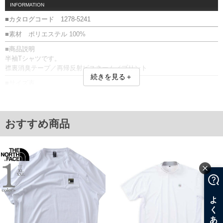
INFORMATION
■カタログコード 1278-5241
■素材 ポリエステル 100%
■商品説明
半袖Tシャツです。
襟裏消臭テープ／再帰反射ピスネーム／プリント
続きを見る＋
■サイズ表
サイズ/バスト/総丈/裾周り/肩幅/袖丈
3L/130/78/130/58/24
4L/140/80/140/60/25
5L/150/82/150/62/26
おすすめ商品
6L/160/84/160/64/27
単位はcm
※【返品交換について】
返品交換希望の方は、商品到着後1週間以内にご連絡ください。
下着(肌着)やワイシャツは商品の性質上、返品交換不可とさせて頂いております。予め
ご了承くださいませ。
※【ボトムの裾上げをご希望の場合】
裾上げ料金は500円+税となります。
備考欄に股下●cmとご記入下さい。（裾上げ無料対象商品は1本につき税込6,000円以
上の品が対象。1本5,999円以下の商品は有料（500円+税）となります。）