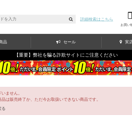
詳細検索はこちら
お買い
商品
セール
実
【重要】弊社を騙る詐欺サイトにご注意ください
ざいません。
商品は販売終了か、ただ今お取扱いできない商品です。
戻る