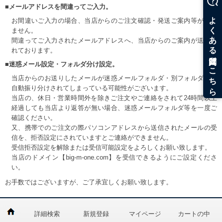
■メールアドレスを間違ってご入力。
お間違いご入力の場合、当店からのご注文確認・発送ご案内等が届き
ません。
間違ってご入力されたメールアドレスへ、当店からのご案内が送信さ
れております。
■迷惑メール設定・フォルダ分け設定。
当店からのお送りしたメールが迷惑メールフォルダ・別フォルダ等へ
自動振り分けされてしまっている可能性がございます。
当店の、休日・営業時間外を除きご注文やご連絡をされて24時間以上
経過しても当店より返答が無い場合、迷惑メールフォルダ等を一度ご
確認ください。
又、携帯でのご注文の際パソコンアドレスから送信されたメールの受
信を、拒否設定にされていますとご連絡ができません。
受信拒否設定を解除または受信可能設定をよろしくお願い致します。
当店のドメイン【big-m-one.com】を受信できるようにご設定くださ
い。
お手数ではございますが、ご了承宜しくお願い致します。
詳細検索
新規登録
マイページ
カートの中