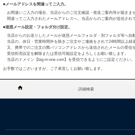
■メールアドレスを間違ってご入力。
お間違いご入力の場合、当店からのご注文確認・発送ご案内等が届きま
間違ってご入力されたメールアドレスへ、当店からのご案内が送信され
■迷惑メール設定・フォルダ分け設定。
当店からのお送りしたメールが迷惑メールフォルダ・別フォルダ等へ自
当店の、休日・営業時間外を除きご注文やご連絡をされて24時間以上経
又、携帯でのご注文の際パソコンアドレスから送信されたメールの受信
受信拒否設定を解除または受信可能設定をよろしくお願い致します。
当店のドメイン【big-m-one.com】を受信できるようにご設定ください。
お手数ではございますが、ご了承宜しくお願い致します。
詳細検索