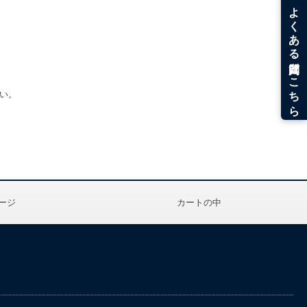
い。
ージ
カートの中