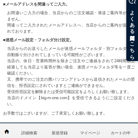
■メールアドレスを間違ってご入力。
お間違いご入力の場合、当店からのご注文確認・発送ご案内等が届き
ません。
間違ってご入力されたメールアドレスへ、当店からのご案内が送信さ
れております。
■迷惑メール設定・フォルダ分け設定。
当店からのお送りしたメールが迷惑メールフォルダ・別フォルダ等へ
自動振り分けされてしまっている可能性がございます。
当店の、休日・営業時間外を除きご注文やご連絡をされて24時間以上
経過しても当店より返答が無い場合、迷惑メールフォルダ等を一度ご
確認ください。
又、携帯でのご注文の際パソコンアドレスから送信されたメールの受
信を、拒否設定にされていますとご連絡ができません。
受信拒否設定を解除または受信可能設定をよろしくお願い致します。
当店のドメイン【big-m-one.com】を受信できるようにご設定くださ
い。
お手数ではございますが、ご了承宜しくお願い致します。
詳細検索
新規登録
マイページ
カートの中