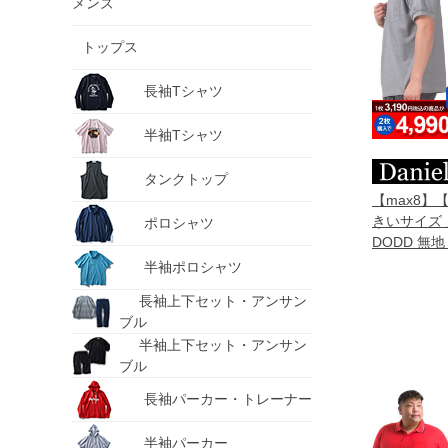
メンズ
トップス
長袖Tシャツ
半袖Tシャツ
タンクトップ
【max8】【
きいサイズ メ
ポロシャツ
DODD 無
ャツ 吸汗速乾 
半袖ポロシャツ
【t2501】
長袖上下セット・アンサン
ブル
半袖上下セット・アンサン
ブル
長袖パーカー・トレーナー
半袖パーカー