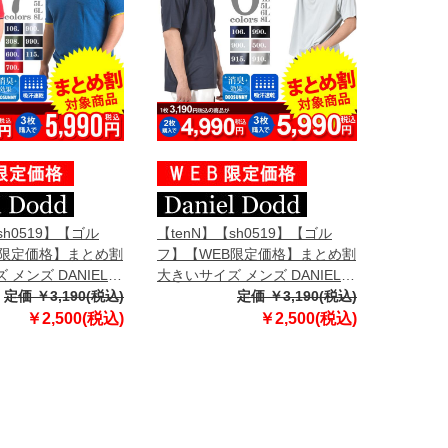
sh0519】【ゴル
【tenN】【sh0519】【ゴル
B限定価格】まとめ割
フ】【WEB限定価格】まとめ割
メンズ DANIEL
大きいサイズ メンズ DANIEL
汗速乾 鹿の子 ライン
定価 ￥3,190(税込)
DODD 無地 半袖 スポーツ ポロ
定価 ￥3,190(税込)
シャツ azpr-
シャツ 吸汗速乾 azpr-009008
￥2,500(税込)
￥2,500(税込)