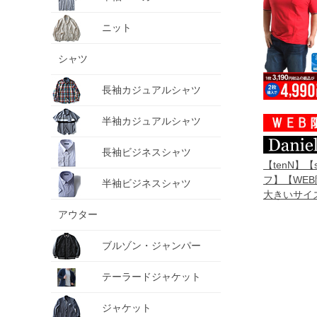
ニット
シャツ
長袖カジュアルシャツ
半袖カジュアルシャツ
長袖ビジネスシャツ
【tenN】【
フ】【WE
半袖ビジネスシャツ
大きいサイズ 
DODD 吸
アウター
入 半袖 ポロ
009011
ブルゾン・ジャンパー
テーラードジャケット
ジャケット