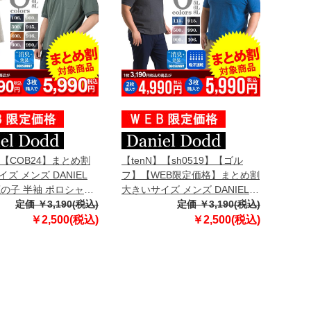
】【COB24】まとめ割
【tenN】【sh0519】【ゴル
ズ メンズ DANIEL
フ】【WEB限定価格】まとめ割
鹿の子 半袖 ポロシャツ
大きいサイズ メンズ DANIEL
0227
定価 ￥3,190(税込)
DODD 吸汗速乾 鹿の子 半袖 ポ
定価 ￥3,190(税込)
ロシャツ azpr-009010
￥2,500(税込)
￥2,500(税込)