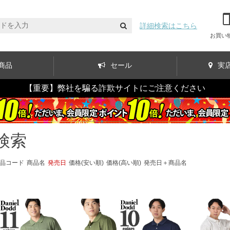
詳細検索はこちら
お買い
商品
セール
実
【重要】弊社を騙る詐欺サイトにご注意ください
検索
品コード
商品名
発売日
価格(安い順)
価格(高い順)
発売日＋商品名