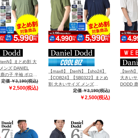
tenN】まとめ割 大
ンズ DANIEL
【max8】【tenN】【sho24】
【tenN
地 鹿の子 半袖 ポロシ
【COB24】【SB0322】まとめ
大きいサイ
azpr-009020s
定価 ￥3,190(税込)
割 大きいサイズ メンズ
DODD 
￥2,500(税込)
DANIEL DODD 吸汗速乾 半袖
定価 ￥3,190(税込)
azpr-23
無地 スポーツ ポロシャツ azpr-
￥2,500(税込)
009008h 【fre】