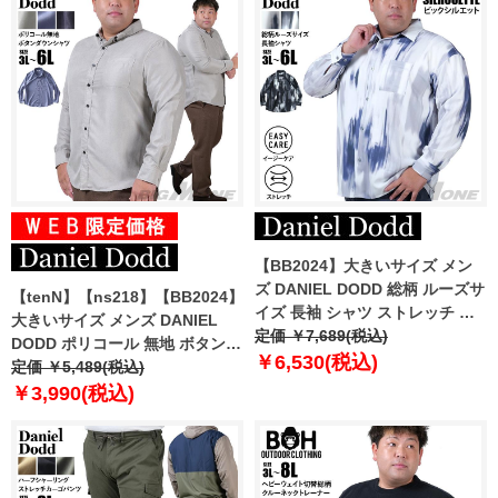
【BB2024】大きいサイズ メン
ズ DANIEL DODD 総柄 ルーズサ
【tenN】【ns218】【BB2024】
イズ 長袖 シャツ ストレッチ イ
大きいサイズ メンズ DANIEL
ージーケア 916-sh240414
定価 ￥7,689(税込)
DODD ポリコール 無地 ボタンダ
￥6,530(税込)
ウン シャツ 715-sh240405
定価 ￥5,489(税込)
￥3,990(税込)