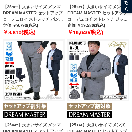
【25set】大きいサイズ メンズ
【25set】大きいサイズ メンズ
DREAM MASTER セットアップ
DREAM MASTER セットアップ
コーデュロイ ストレッチ パンツ
コーデュロイ ストレッチ ジャケ
リラックスフィット 軽量 ウォッ
定価 ￥9,790(税込)
ット リラックスフィット 軽量 ウ
定価 ￥19,580(税込)
シャブル イージーケア ライフス
ォッシャブル イージーケア ライ
￥8,810(税込)
￥16,640(税込)
ーツ azw24234-sp
フスーツ azw24234-sj
【25set】大きいサイズ メンズ
【25set】大きいサイズ メンズ
DREAM MASTER セットアップ
DREAM MASTER セットアップ