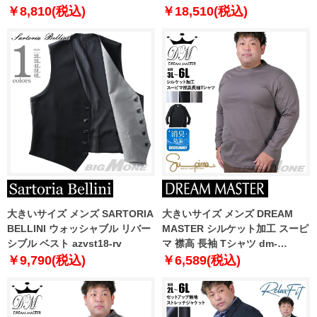
量 ウォッシャブル イージーケア
ト 軽量 ウォッシャブル イージー
￥8,810(税込)
￥18,510(税込)
ライフスーツ azw24236-sp
ケア ライフスーツ azw24236-sj
大きいサイズ メンズ SARTORIA
大きいサイズ メンズ DREAM
BELLINI ウォッシャブル リバー
MASTER シルケット加工 スーピ
シブル ベスト azvst18-rv
マ 襟高 長袖 Tシャツ dm-
t240411
￥9,790(税込)
￥6,589(税込)