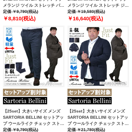
メランジ ツイル ストレッチ パン
メランジ ツイル ストレッチ ジャ
ツ リラックスフィット 軽量 ウォ
定価 ￥9,790(税込)
ケット リラックスフィット 軽量
定価 ￥19,580(税込)
ッシャブル イージーケア ライフ
ウォッシャブル イージーケア ラ
￥8,810(税込)
￥16,640(税込)
スーツ azw24233-sp
イフスーツ azw24233-sj
【25set】大きいサイズ メンズ
【25set】大きいサイズ メンズ
SARTORIA BELLINI セットアッ
SARTORIA BELLINI セットアッ
プ ウールライク チェック ストレ
プ ウールライク チェック ストレ
ッチ パンツ ジャストフィット 軽
定価 ￥9,790(税込)
ッチ ジャケット ジャストフィッ
定価 ￥21,780(税込)