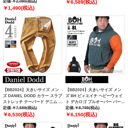
2404pt3
定価 ￥2,090(税込)
￥6,589(税込)
￥1,490(税込)
【BB2024】大きいサイズ メン
【BB2024】大きいサイズ メン
ズ DANIEL DODD カラー スラブ
ズ BH ビィエイチ ヘビーウェイ
ストレッチ テーパード デニム パ
ト デカロゴ プルオーバー パーカ
ンツ azd249004101t
定価 ￥7,689(税込)
ー bh-sw240404
定価 ￥8,789(税込)
￥6,530(税込)
￥6,150(税込)