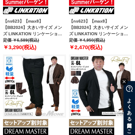
【ns623】【max8】
【ns623】【max8】
【BB2024】大きいサイズ メン
【BB2024】大きいサイズ メン
ズ LINKATION リンケーション
ズ LINKATION リンケーション
エンボス クルーネック トレーナ
定価 ￥6,589(税込)
3D切り替え ロング Tシャツ 吸汗
定価 ￥4,950(税込)
ー 吸水速乾 UVカット アスレジ
速乾 UVカット アスレジャー ス
￥3,290(税込)
￥2,470(税込)
ャー スポーツウェア lk-
ポーツウェア lk-t240406
sw240407