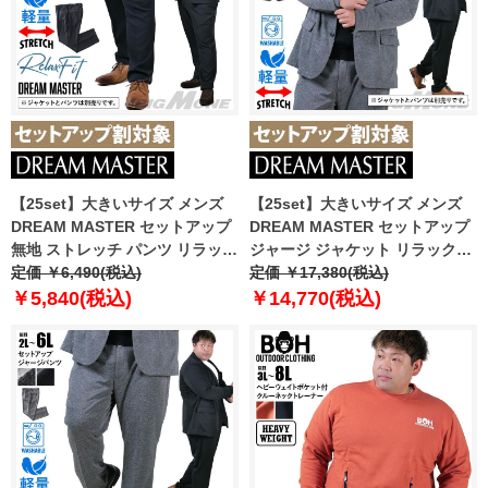
【25set】大きいサイズ メンズ
【25set】大きいサイズ メンズ
DREAM MASTER セットアップ
DREAM MASTER セットアップ
無地 ストレッチ パンツ リラック
ジャージ ジャケット リラックス
スフィット 軽量 ウォッシャブル
定価 ￥6,490(税込)
フィット ストレッチ 軽量 ウォッ
定価 ￥17,380(税込)
イージーケア ライフスーツ
シャブル イージーケア ライフス
￥5,840(税込)
￥14,770(税込)
azw24231-sp
ーツ azw24232-sj