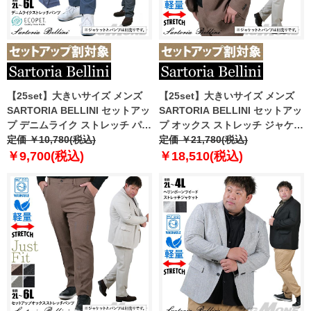
【25set】大きいサイズ メンズ
【25set】大きいサイズ メンズ
SARTORIA BELLINI セットアッ
SARTORIA BELLINI セットアッ
プ デニムライク ストレッチ パン
プ オックス ストレッチ ジャケッ
ツ ジャストフィット 軽量 ウォッ
定価 ￥10,780(税込)
ト ジャストフィット 軽量 ウォッ
定価 ￥21,780(税込)
シャブル イージーケア ライフス
シャブル イージーケア ライフス
￥9,700(税込)
￥18,510(税込)
ーツ azw24237-sp
ーツ azw24235-sj