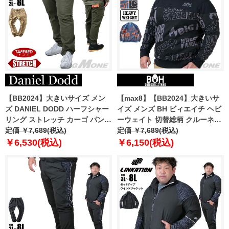
【BB2024】大きいサイズ メン
【max8】【BB2024】大きいサ
ズ DANIEL DODD ハーフシャー
イズ メンズ BH ビィエイチ ヘビ
リング ストレッチ カーゴ パンツ
ーウェイト 切替総柄 クルーネッ
テーパード azp240401201t
定価 ￥7,689(税込)
ク トレーナー bh-sw240403
定価 ￥7,689(税込)
￥6,530(税込)
￥6,150(税込)