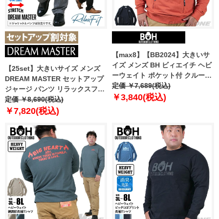
【max8】【BB2024】大きいサ
イズ メンズ BH ビィエイチ ヘビ
【25set】大きいサイズ メンズ
ーウェイト ポケット付 クルーネ
DREAM MASTER セットアップ
ック トレーナー bh-sw240402
定価 ￥7,689(税込)
ジャージ パンツ リラックスフィ
￥3,840(税込)
ット ストレッチ 軽量 ウォッシャ
定価 ￥8,690(税込)
ブル イージーケア ライフスーツ
￥7,820(税込)
azw24232-sp