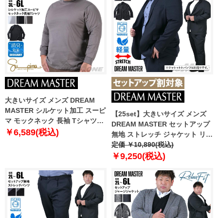
大きいサイズ メンズ DREAM
MASTER シルケット加工 スーピ
【25set】大きいサイズ メンズ
マ モックネック 長袖 Tシャツ
DREAM MASTER セットアップ
dm-t240412
￥6,589(税込)
無地 ストレッチ ジャケット リラ
ックスフィット 軽量 ウォッシャ
定価 ￥10,890(税込)
ブル イージーケア ライフスーツ
￥9,250(税込)
azw24231-sj