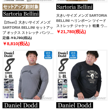
大きいサイズ メンズ SARTORIA
BELLINI ヘリンボーン ツイード
【25set】大きいサイズ メンズ
ストレッチ ジャケット 軽量 ウォ
SARTORIA BELLINI セットアッ
ッシャブル イージーケア
￥21,780(税込)
プ オックス ストレッチ パンツ
azjw2423-1j
ジャストフィット 軽量 ウォッシ
定価 ￥9,790(税込)
ャブル イージーケア ライフスー
￥8,810(税込)
ツ azw24235-sp