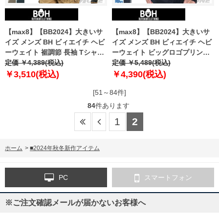
【max8】【BB2024】大きいサ
【max8】【BB2024】大きいサ
イズ メンズ BH ビィエイチ ヘビ
イズ メンズ BH ビィエイチ ヘビ
ーウェイト 裾調節 長袖 Tシャツ
ーウェイト ビッグロゴプリント
bh-t240401
定価 ￥4,389(税込)
長袖 Tシャツ bh-t240419
定価 ￥5,489(税込)
￥3,510(税込)
￥4,390(税込)
[51～84件]
84
件あります
1
2
ホーム
>
■2024年秋冬新作アイテム
PC
スマートフォン
※ご注文確認メールが届かないお客様へ