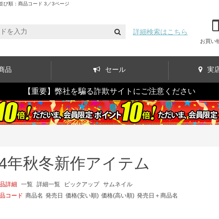
並び順：商品コード 3／3ページ
詳細検索はこちら
お買い
商品
セール
実
【重要】弊社を騙る詐欺サイトにご注意ください
024年秋冬新作アイテム
品詳細
一覧
詳細一覧
ピックアップ
サムネイル
品コード
商品名
発売日
価格(安い順)
価格(高い順)
発売日＋商品名