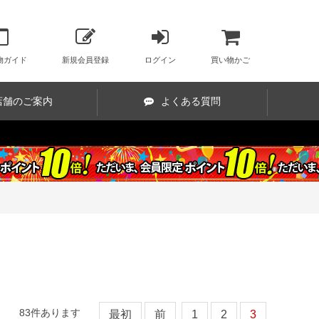
物ガイド
新規会員登録
ログイン
買い物かご
店舗のご案内
よくある質問
83
件あります
最初
前
1
2
3