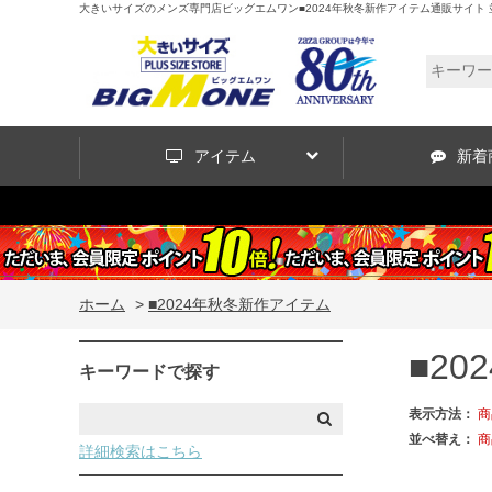
大きいサイズのメンズ専門店ビッグエムワン■2024年秋冬新作アイテム通販サイト 
アイテム
新着
ホーム
>
■2024年秋冬新作アイテム
■2
キーワードで探す
表示方法：
商
並べ替え：
商
詳細検索はこちら