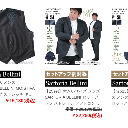
ズ メンズ
BELLINI MOISTIVA
【25set】大きいサイズ メンズ
【ns62
 ストレッチ キル
SARTORIA BELLINI セットア
ズ メンズ 
綿 ベスト 滑らかな
￥15,180(税込)
ップ ストレッチ ソフトコンフ
セットア
になりにくい ty-
ォートジャージー ジャケット
定価 ￥26,180(税込)
トコンフ
ジャストフィット tzjk-2b
ツ ジャス
￥22,250(税込)