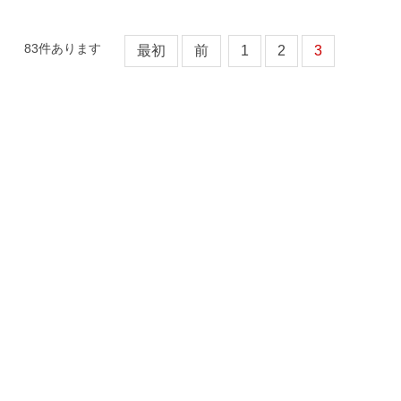
83
件あります
最初
前
1
2
3