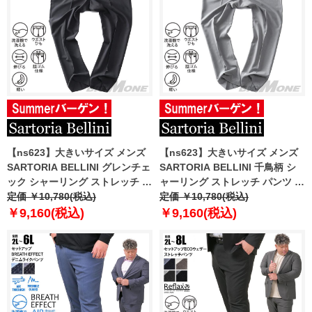
【ns623】大きいサイズ メンズ
【ns623】大きいサイズ メンズ
SARTORIA BELLINI グレンチェ
SARTORIA BELLINI 千鳥柄 シ
ック シャーリング ストレッチ パ
ャーリング ストレッチ パンツ 軽
ンツ 軽量 ウォッシャブル
定価 ￥10,780(税込)
量 ウォッシャブル スマリラ
定価 ￥10,780(税込)
azs25234-sps
azs25235-sps
￥9,160(税込)
￥9,160(税込)