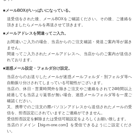
■メールBOXがいっぱいになっている。
送受信をされた後、メールBOXをご確認ください。その後、ご連絡を
頂きましたらメールを再送させて頂きます。
■メールアドレスを間違ってご入力。
お間違いご入力の場合、当店からのご注文確認・発送ご案内等が届き
ません。
間違ってご入力されたメールアドレスへ、当店からのご案内が送信さ
れております。
■迷惑メール設定・フォルダ分け設定。
当店からのお送りしたメールが迷惑メールフォルダ・別フォルダ等へ
自動振り分けされてしまっている可能性がございます。
当店の、休日・営業時間外を除きご注文やご連絡をされて24時間以上
経過しても当店より返答が無い場合、迷惑メールフォルダ等を一度ご
確認ください。
又、携帯でのご注文の際パソコンアドレスから送信されたメールの受
信を、拒否設定にされていますとご連絡ができません。
受信拒否設定を解除または受信可能設定をよろしくお願い致します。
当店のドメイン【big-m-one.com】を受信できるようにご設定くださ
い。