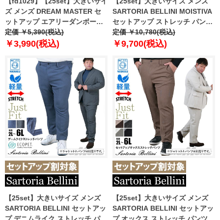
【fd1029】【25set】大きいサイ
【25set】大きいサイズ メンズ
ズ メンズ DREAM MASTER セ
SARTORIA BELLINI MOISTIVA
ットアップ エアリーダンボール
セットアップ ストレッチ パンツ
パンツ azw24348-sp
定価 ￥5,390(税込)
滑らかな手触り シワになりにく
定価 ￥10,780(税込)
い ty-mois-pt-l
￥3,990(税込)
￥9,700(税込)
【25set】大きいサイズ メンズ
【25set】大きいサイズ メンズ
SARTORIA BELLINI セットアッ
SARTORIA BELLINI セットアッ
プ デニムライク ストレッチ パン
プ オックス ストレッチ パンツ