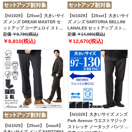
【fd1029】【25set】大きいサイ
【fd1029】【25set】大きいサイ
ズ メンズ DREAM MASTER セ
ズ メンズ SARTORIA BELLINI
ットアップ コーデュロイ ストレ
LANALES セットアップ ストレ
ッチ パンツ 軽量 ウォッシャブル
定価 ￥9,790(税込)
ッチ パンツ スマリラ mw-lan-
定価 ￥14,080(税込)
スマリラ azw2518-sp2
pt-l 【t2502】
￥8,810(税込)
￥12,670(税込)
【t2503】
【fd1029】大きいサイズ メンズ
Park Avenue ウエストマジック
【fd1029】【25set】【max8】
ストレッチ ノータック パンツ ス
大きいサイズ メンズ SARTORIA