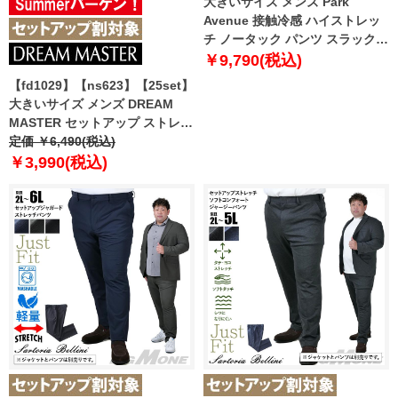
大きいサイズ メンズ Park
Avenue 接触冷感 ハイストレッ
チ ノータック パンツ スラックス
ウォッシャブル 120-64955
￥9,790(税込)
【fd1029】【ns623】【25set】
大きいサイズ メンズ DREAM
MASTER セットアップ ストレッ
チ カジュアル パンツ 軽量 ウォ
定価 ￥6,490(税込)
ッシャブル スマリラ azs25341-
￥3,990(税込)
sp