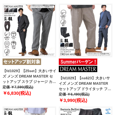
【t2502】
pt 【t2502】
【fd1029】【25set】大きいサイ
ズ メンズ DREAM MASTER セ
【fd1029】【ns623】大きいサ
ットアップ スラブ ジャージ カジ
イズ メンズ DREAM MASTER
ュアル パンツ 軽量 ウォッシャブ
定価 ￥7,590(税込)
セットアップ ドライタッチ フェ
ル スマリラ azw2534-sp
￥6,830(税込)
イクリネン シャーリング パンツ
定価 ￥6,490(税込)
【t2502】
軽量 ウォッシャブル スマリラ
￥3,990(税込)
dm-ps2514se 【t2501】