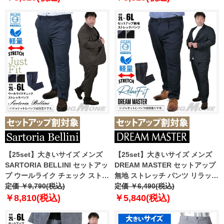
ーツ azw24234-sp
スーツ azw24233-sp
【25set】大きいサイズ メンズ
【25set】大きいサイズ メンズ
SARTORIA BELLINI セットアッ
DREAM MASTER セットアップ
プ ウールライク チェック ストレ
無地 ストレッチ パンツ リラック
ッチ パンツ ジャストフィット 軽
定価 ￥9,790(税込)
スフィット 軽量 ウォッシャブル
定価 ￥6,490(税込)
量 ウォッシャブル イージーケア
イージーケア ライフスーツ
￥8,810(税込)
￥5,840(税込)
ライフスーツ azw24236-sp
azw24231-sp