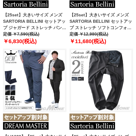
【25set】大きいサイズ メンズ
【25set】大きいサイズ メンズ
SARTORIA BELLINI セットアッ
SARTORIA BELLINI セットアッ
プ ジャガード ストレッチ パンツ
プ ストレッチ ソフトコンフォー
ジャストフィット 軽量 ウォッシ
定価 ￥7,590(税込)
トジャージー パンツ ジャストフ
定価 ￥12,980(税込)
ャブル イージーケア ライフスー
ィット tzpt-2b
￥6,830(税込)
￥11,680(税込)
ツ azw24359-sp