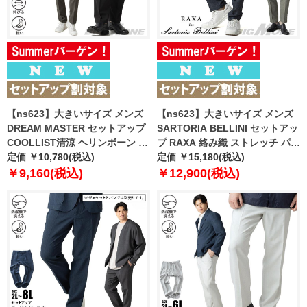
【ns623】大きいサイズ メンズ
【ns623】大きいサイズ メンズ
DREAM MASTER セットアップ
SARTORIA BELLINI セットアッ
COOLLIST清涼 ヘリンボーン ス
プ RAXA 絡み織 ストレッチ パン
トレッチ パンツ 軽量 ウォッシャ
定価 ￥10,780(税込)
ツ 春夏新作 tzpt-33b 【fre】
定価 ￥15,180(税込)
ブル スマリラ 春夏新作
￥9,160(税込)
￥12,900(税込)
azs26181-sp 【fre】