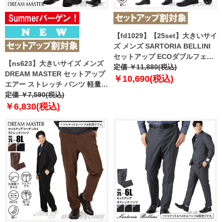
【fd1029】【25set】大きいサイ
ズ メンズ SARTORIA BELLINI
セットアップ ECOダブルフェイ
【ns623】大きいサイズ メンズ
スウェザー ストレッチ パンツ 軽
定価 ￥11,880(税込)
DREAM MASTER セットアップ
量 ウォッシャブル スマリラ
￥10,690(税込)
エアー ストレッチ パンツ 軽量
azw2523-sp1 【t2502】
ウォッシャブル スマリラ 春夏新
定価 ￥7,590(税込)
作 azs26342-sp 【fre】
￥6,830(税込)