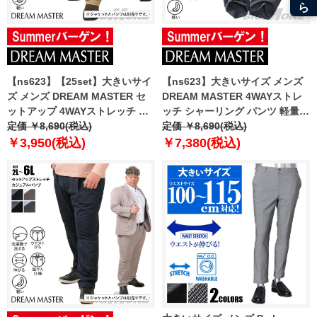
【ns623】【25set】大きいサイ
【ns623】大きいサイズ メンズ
ズ メンズ DREAM MASTER セ
DREAM MASTER 4WAYストレ
ットアップ 4WAYストレッチ カ
ッチ シャーリング パンツ 軽量
ジュアル パンツ 軽量 ウォッシャ
定価 ￥8,690(税込)
ウォッシャブル 消臭抗菌
定価 ￥8,690(税込)
ブル 消臭抗菌 スマリラ
azs2535-sps
￥3,950(税込)
￥7,380(税込)
azs2535-sp