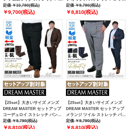
ツ ジャストフィット 軽量 ウォッ
定価 ￥10,780(税込)
ジャストフィット 軽量 ウォッシ
定価 ￥9,790(税込)
シャブル イージーケア ライフス
ャブル イージーケア ライフスー
￥9,700(税込)
￥8,810(税込)
ーツ azw24237-sp
ツ azw24235-sp
【25set】大きいサイズ メンズ
【25set】大きいサイズ メンズ
DREAM MASTER セットアップ
DREAM MASTER セットアップ
コーデュロイ ストレッチ パンツ
メランジ ツイル ストレッチ パン
リラックスフィット 軽量 ウォッ
定価 ￥9,790(税込)
ツ リラックスフィット 軽量 ウォ
定価 ￥9,790(税込)
シャブル イージーケア ライフス
ッシャブル イージーケア ライフ
￥8,810(税込)
￥8,810(税込)