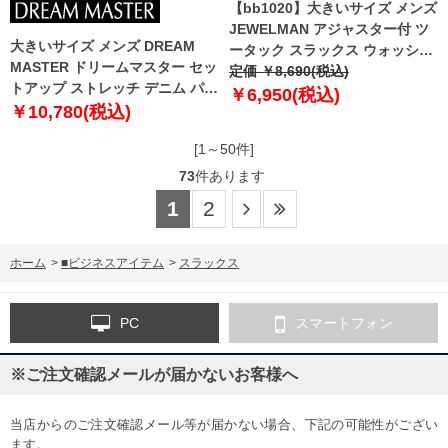
【bb1020】大きいサイズ メンズ
JEWELMAN アジャスター付 ツ
大きいサイズ メンズ DREAM
ータック スラックス ウォッシャ
MASTER ドリームマスター セッ
ブル 20800
定価 ￥8,690(税込)
トアップ ストレッチ デニム パン
￥6,950(税込)
ツ 軽量 ウォッシャブル
￥10,780(税込)
dm2307pw-se
[1～50件]
73
件あります
1
2
ホーム
>
■ビジネスアイテム
>
スラックス
PC
スマートフォン
※ご注文確認メールが届かないお客様へ
当店からのご注文確認メール等が届かない場合、下記の可能性がござい
ます。