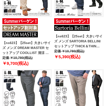
【ns623】【25set】大きいサイ
ズ メンズ SARTORIA BELLINI
【ns623】【25set】大きいサイ
セットアップ THICK＆THIN
ズ メンズ DREAM MASTER セ
SPRING ストレッチ パンツ 軽量
定価 ￥10,780(税込)
ットアップ COOLLIST 清涼 ス
ウォッシャブル スマリラ
￥5,390(税込)
トレッチ パンツ 軽量 ウォッシャ
定価 ￥10,780(税込)
azs25231-sp
ブル スマリラ azs25233-sp
￥9,700(税込)