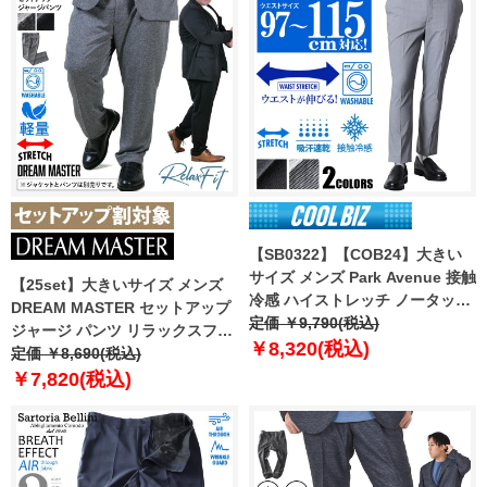
【SB0322】【COB24】大きい
サイズ メンズ Park Avenue 接触
【25set】大きいサイズ メンズ
冷感 ハイストレッチ ノータック
DREAM MASTER セットアップ
パンツ スラックス 吸汗速乾 ウォ
定価 ￥9,790(税込)
ジャージ パンツ リラックスフィ
ッシャブル 120-14603
￥8,320(税込)
ット ストレッチ 軽量 ウォッシャ
定価 ￥8,690(税込)
ブル イージーケア ライフスーツ
￥7,820(税込)
azw24232-sp