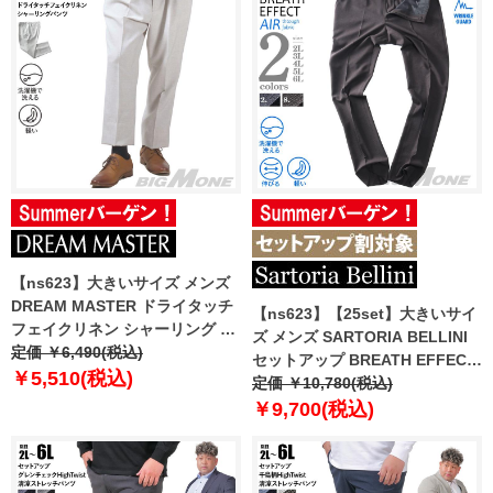
【ns623】大きいサイズ メンズ
DREAM MASTER ドライタッチ
【ns623】【25set】大きいサイ
フェイクリネン シャーリング パ
ズ メンズ SARTORIA BELLINI
ンツ 軽量 ウォッシャブル スマリ
定価 ￥6,490(税込)
セットアップ BREATH EFFECT
ラ dm-ps2514ses 【t2501】
￥5,510(税込)
チェック柄 ストレッチ パンツ 軽
定価 ￥10,780(税込)
量 防シワ 高通気 ウォッシャブル
￥9,700(税込)
スマリラ ik-breme-pt-l