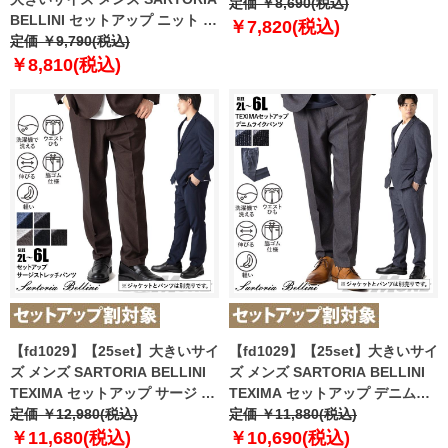
ラックス ウォッシャブル 120-
定価 ￥8,690(税込)
BELLINI セットアップ ニット ス
15802 【t2502】
￥7,820(税込)
トレッチ パンツ 軽量 ウォッシャ
定価 ￥9,790(税込)
ブル スマリラ azw2535-sp
￥8,810(税込)
【t2502】
【fd1029】【25set】大きいサイ
【fd1029】【25set】大きいサイ
ズ メンズ SARTORIA BELLINI
ズ メンズ SARTORIA BELLINI
TEXIMA セットアップ サージ ス
TEXIMA セットアップ デニムラ
トレッチ パンツ 軽量 ウォッシャ
定価 ￥12,980(税込)
イク ストレッチ パンツ 軽量 ウ
定価 ￥11,880(税込)
ブル スマリラ 52870b-pt
ォッシャブル スマリラ 52871b-
￥11,680(税込)
￥10,690(税込)