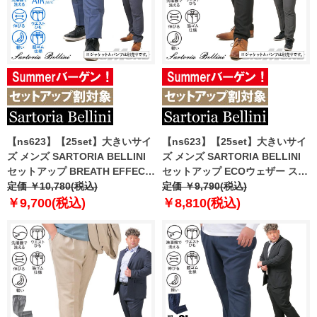
【ns623】【25set】大きいサイ
【ns623】【25set】大きいサイ
ズ メンズ SARTORIA BELLINI
ズ メンズ SARTORIA BELLINI
セットアップ BREATH EFFECT
セットアップ ECOウェザー スト
デニムライク ストレッチ パンツ
定価 ￥10,780(税込)
レッチ パンツ 軽量 ウォッシャブ
定価 ￥9,790(税込)
軽量 防シワ 高通気 ウォッシャブ
ル スマリラ azs25218-sp
￥9,700(税込)
￥8,810(税込)
ル スマリラ ik-brede-pt-l