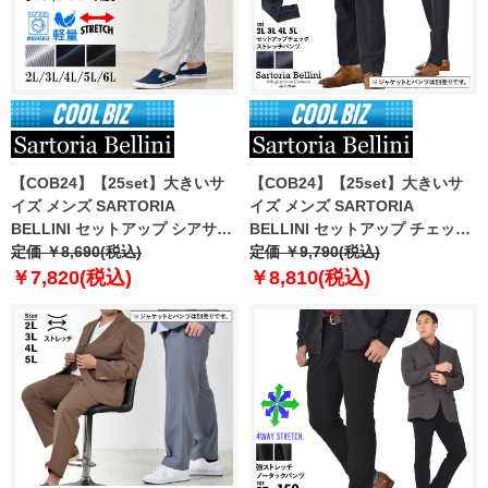
【COB24】【25set】大きいサ
【COB24】【25set】大きいサ
イズ メンズ SARTORIA
イズ メンズ SARTORIA
BELLINI セットアップ シアサッ
BELLINI セットアップ チェック
カー ストレッチ パンツ 軽量 ウ
定価 ￥8,690(税込)
ストレッチ パンツ 軽量 ウォッシ
定価 ￥9,790(税込)
ォッシャブル イージーケア
ャブル イージーケア azps2418-
￥7,820(税込)
￥8,810(税込)
azps2418-se1
se