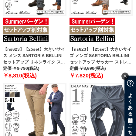
【ns623】【25set】大きいサイ
【ns623】【25set】大きいサイ
ズ メンズ SARTORIA BELLINI
ズ メンズ SARTORIA BELLINI
セットアップ リネンライク スト
セットアップ サッカー ストレッ
レッチ パンツ 軽量 ウォッシャブ
定価 ￥9,790(税込)
チ パンツ 軽量 ウォッシャブル
定価 ￥8,690(税込)
ル スマリラ azs2518-sp
スマリラ azps2518-se1 【fre】
￥8,810(税込)
￥7,820(税込)