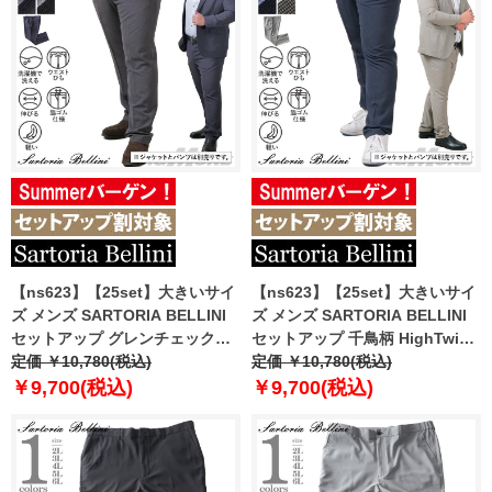
【ns623】【25set】大きいサイ
【ns623】【25set】大きいサイ
ズ メンズ SARTORIA BELLINI
ズ メンズ SARTORIA BELLINI
セットアップ グレンチェック
セットアップ 千鳥柄 HighTwist
HighTwist 清涼 ストレッチ パン
定価 ￥10,780(税込)
清涼 ストレッチ パンツ 軽量 ウ
定価 ￥10,780(税込)
ツ 軽量 ウォッシャブル スマリラ
ォッシャブル スマリラ
￥9,700(税込)
￥9,700(税込)
azs25234-sp
azs25235-sp