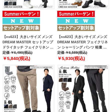
【ns623】大きいサイズ メンズ
【ns623】大きいサイズ メンズ
DREAM MASTER セットアップ
DREAM MASTER フェイクリネ
ドライタッチ フェイクリネン カ
ン シャーリング パンツ 軽量 ウ
ジュアル パンツ 軽量 ウォッシャ
定価 ￥6,490(税込)
ォッシャブル スマリラ 春夏新作
定価 ￥6,589(税込)
ブル スマリラ 春夏新作 dm-
dm-ps2614ses 【fre】
￥5,840(税込)
￥5,930(税込)
ps2614se 【fre】