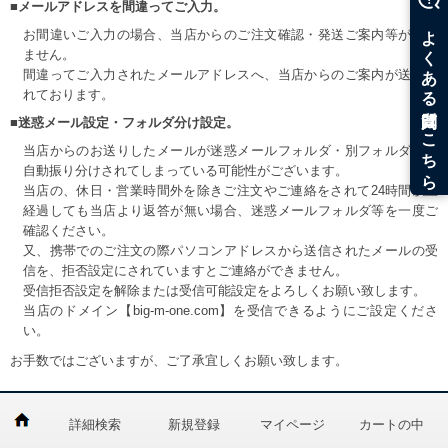
■メールアドレスを間違ってご入力。
お間違いご入力の場合、当店からのご注文確認・発送ご案内等が届き
ません。
間違ってご入力されたメールアドレスへ、当店からのご案内が送信さ
れております。
■迷惑メール設定・フォルダ分け設定。
当店からのお送りしたメールが迷惑メールフォルダ・別フォルダ等へ
自動振り分けされてしまっている可能性がございます。
当店の、休日・営業時間外を除きご注文やご連絡をされて24時間以上
経過しても当店より返答が無い場合、迷惑メールフォルダ等を一度ご
確認ください。
又、携帯でのご注文の際パソコンアドレスから送信されたメールの受
信を、拒否設定にされていますとご連絡ができません。
受信拒否設定を解除または受信可能設定をよろしくお願い致します。
当店のドメイン【big-m-one.com】を受信できるようにご設定くださ
い。
お手数ではございますが、ご了承宜しくお願い致します。
詳細検索
新規登録
マイページ
カートの中