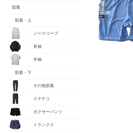
肌着
肌着・上
ノースリーブ
長袖
半袖
肌着・下
その他肌着
ステテコ
ボクサーパンツ
トランクス