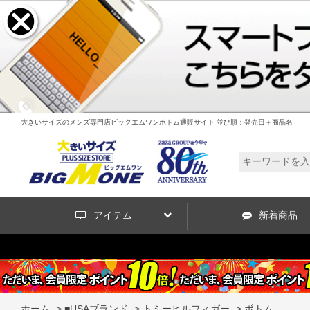
大きいサイズのメンズ専門店ビッグエムワンボトム通販サイト 並び順：発売日＋商品名
アイテム
新着商品
ホーム
>
■USAブランド
>
トミーヒルフィガー
>
ボトム