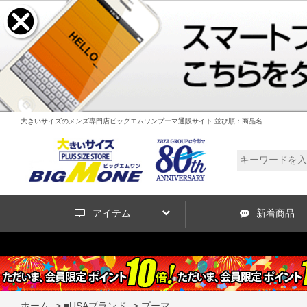
大きいサイズのメンズ専門店ビッグエムワンプーマ通販サイト 並び順：商品名
アイテム
新着商品
ホーム
>
■USAブランド
>
プーマ