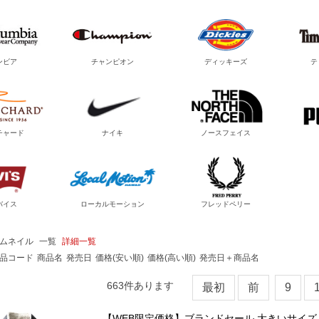
ンビア
チャンピオン
ディッキーズ
テ
チャード
ナイキ
ノースフェイス
バイス
ローカルモーション
フレッドペリー
ムネイル
一覧
詳細一覧
品コード
商品名
発売日
価格(安い順)
価格(高い順)
発売日＋商品名
663
件あります
最初
前
9
【WEB限定価格】ブランドセール 大きいサイズ メ