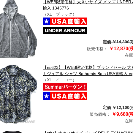
【WEB限定価格】大きいサイズ メンズ UNDER 
輸入 1345776
（XL ブラック）
定価 ￥14,300(
￥12,870(
販売価格：
在庫
【ns623】【WEB限定価格】ブランドセール 大きい
カジュアル シャツ Bathursts Bats USA直輸入 eq
（XL イエロー）
定価 ￥12,100(
￥9,680(
販売価格：
在庫