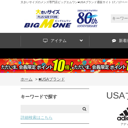
大きいサイズのメンズ専門店ビッグエムワン■USAブランド通販サイト 17／17ペー
アイテム
新着
ホーム
>
■USAブランド
US
キーワードで探す
詳細検索はこちら
アデ