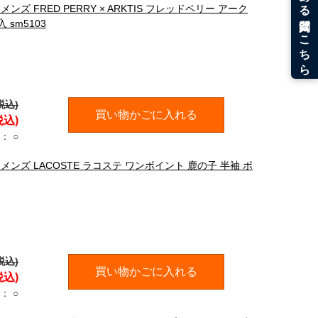
 FRED PERRY × ARKTIS フレッドペリー アーク
sm5103
税込)
買い物かごに入れる
税込)
：
○
ンズ LACOSTE ラコステ ワンポイント 鹿の子 半袖 ポ
税込)
買い物かごに入れる
税込)
：
○