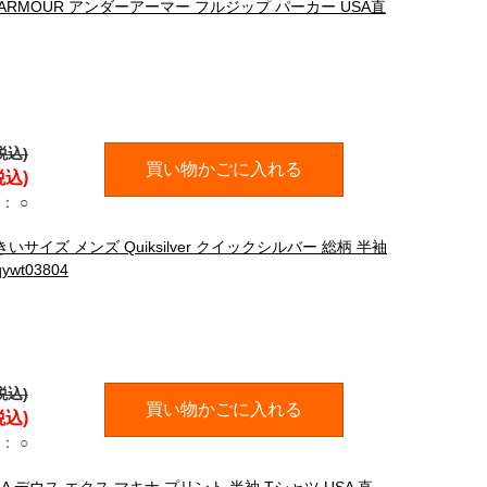
ARMOUR アンダーアーマー フルジップ パーカー USA直
税込)
買い物かごに入れる
税込)
：
○
サイズ メンズ Quiksilver クイックシルバー 総柄 半袖
ywt03804
税込)
買い物かごに入れる
税込)
：
○