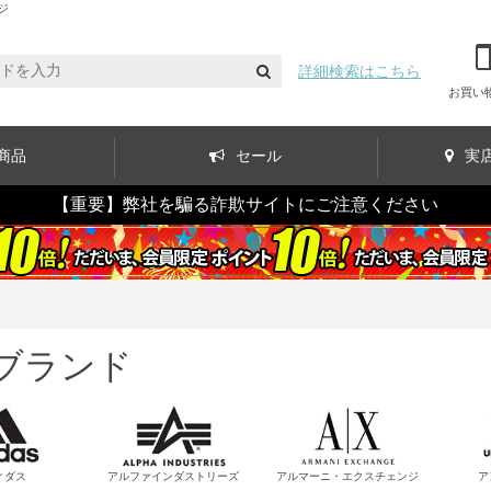
ジ
詳細検索はこちら
お買い
商品
セール
実
【重要】弊社を騙る詐欺サイトにご注意ください
Aブランド
ィダス
アルファインダストリーズ
アルマーニ・エクスチェンジ
ア