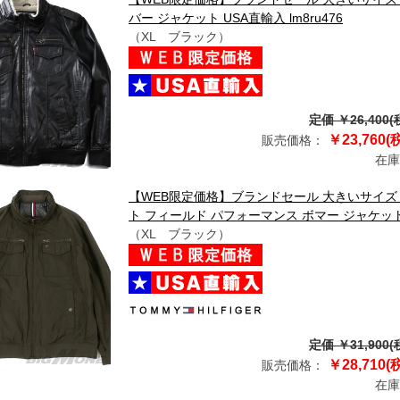
バー ジャケット USA直輸入 lm8ru476
（XL ブラック）
定価 ￥26,400(
￥23,760(
販売価格：
在庫
【WEB限定価格】ブランドセール 大きいサイズ メン
ト フィールド パフォーマンス ボマー ジャケット U
（XL ブラック）
定価 ￥31,900(
￥28,710(
販売価格：
在庫