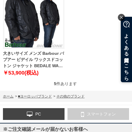
大きいサイズ メンズ Barbour バ
ブアー ビデイル ワックスドコッ
トン ジャケット BEDALE WAX
JACKET 直輸入品 mwx0018
￥53,900(税込)
5
件あります
ホーム
>
■ヨーロッパブランド
>
その他のブランド
PC
スマートフォン
※ご注文確認メールが届かないお客様へ