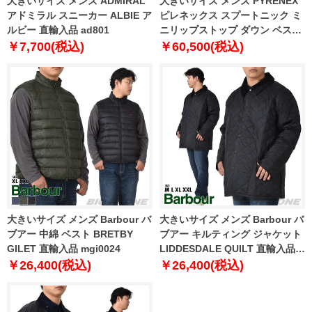
大きいサイズ メンズ ADMIRAL
大きいサイズ メンズ PYRENEX
アドミラル スニーカー ALBIE ア
ピレネックス スプートニック ミ
ルビー 直輸入品 ad801
ニリップストップ ダウン ベスト
SPOUTNIC MINI RIPSTOP
￥7,700(税込)
￥60,500(税込)
VEST 直輸入品 hms017
大きいサイズ メンズ Barbour バ
大きいサイズ メンズ Barbour バ
ブアー 中綿 ベスト BRETBY
ブアー キルティング ジャケット
GILET 直輸入品 mgi0024
LIDDESDALE QUILT 直輸入品
mqu0001
￥26,400(税込)
￥26,400(税込)