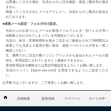
お間違いご入力の場合、当店からのご注文確認・発送ご案内等が届き
ません。
間違ってご入力されたメールアドレスへ、当店からのご案内が送信さ
れております。
■迷惑メール設定・フォルダ分け設定。
当店からのお送りしたメールが迷惑メールフォルダ・別フォルダ等へ
自動振り分けされてしまっている可能性がございます。
当店の、休日・営業時間外を除きご注文やご連絡をされて24時間以上
経過しても当店より返答が無い場合、迷惑メールフォルダ等を一度ご
確認ください。
又、携帯でのご注文の際パソコンアドレスから送信されたメールの受
信を、拒否設定にされていますとご連絡ができません。
受信拒否設定を解除または受信可能設定をよろしくお願い致します。
当店のドメイン【big-m-one.com】を受信できるようにご設定くださ
い。
お手数ではございますが、ご了承宜しくお願い致します。
詳細検索
新規登録
マイページ
カートの中