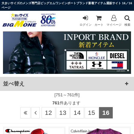
大きいサイズのメンズ専門店ビッグエムワンインポートブランド新着アイテム通販サイト 16／16
ページ
ログイン
カート
マイページ
検索
並べ替え
[751～761件]
761
件あります
12
13
14
15
16