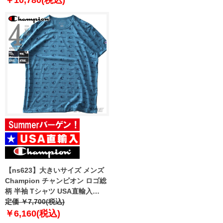
￥10,780(税込)
【ns623】大きいサイズ メンズ
Champion チャンピオン ロゴ総
柄 半袖 Tシャツ USA直輸入
t5747p
定価 ￥7,700(税込)
￥6,160(税込)