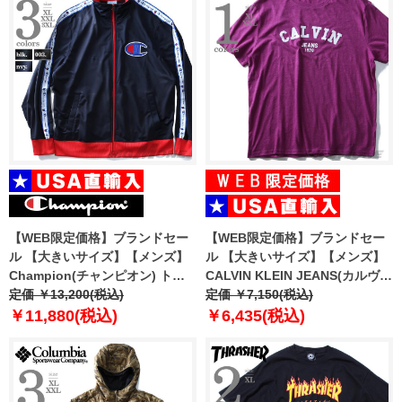
【WEB限定価格】ブランドセー
【WEB限定価格】ブランドセー
ル 【大きいサイズ】【メンズ】
ル 【大きいサイズ】【メンズ】
Champion(チャンピオン) トラ
CALVIN KLEIN JEANS(カルヴァ
ックジャケット【USA直輸入】
定価 ￥13,200(税込)
ンクラインジーンズ) デザイン半
定価 ￥7,150(税込)
v3377
袖Tシャツ【USA直輸入】
￥11,880(税込)
￥6,435(税込)
41t7156