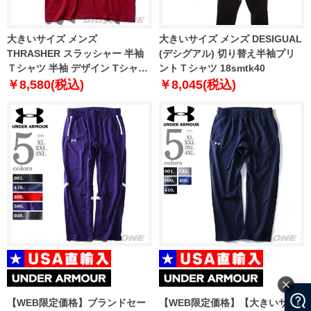
大きいサイズ メンズ
大きいサイズ メンズ DESIGUAL
THRASHER スラッシャー 半袖
(デシグアル) 切り替え半袖プリ
Ｔシャツ 半袖 デザイン Tシャツ
ントＴシャツ 18smtk40
USA 直輸入 311172
￥8,580(税込)
￥8,045(税込)
【WEB限定価格】ブランドセー
【WEB限定価格】【大きいサイ