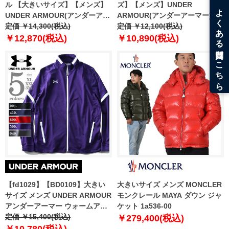
ル 【大きいサイズ】【メンズ】
ズ】【メンズ】UNDER
UNDER ARMOUR(アンダーアー
ARMOUR(アンダーアーマー) フ
マー) ウォームアップ パンツ
定価 ￥14,300(税込)
リースパンツ【USA直輸入】
定価 ￥12,100(税込)
【USA直輸入】1270404
1300124
￥12,870(税込)
￥10,890(税込)
【fd1029】【BD0109】大きい
大きいサイズ メンズ MONCLER
サイズ メンズ UNDER ARMOUR
モンクレール MAYA ダウン ジャ
アンダーアーマー ウォームアッ
ケット 1a536-00
プ ジャケット アウター スポーツ
定価 ￥15,400(税込)
￥279,400(税込)
ウェア USA 直輸入 1270403