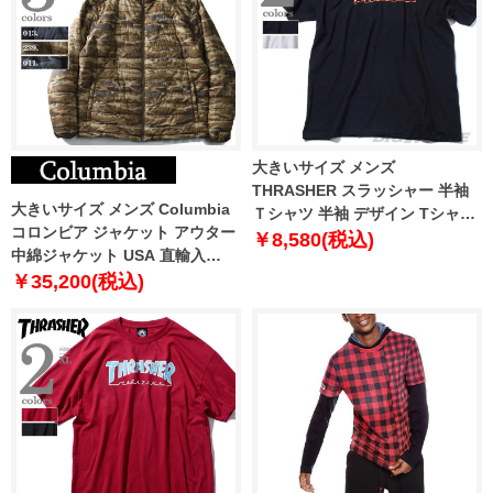
大きいサイズ メンズ
THRASHER スラッシャー 半袖
大きいサイズ メンズ Columbia
Ｔシャツ 半袖 デザイン Tシャツ
コロンビア ジャケット アウター
USA 直輸入 311019
￥8,580(税込)
中綿ジャケット USA 直輸入
xm0565
￥35,200(税込)