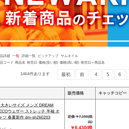
品詳細
一覧
詳細一覧
ピックアップ
サムネイル
品コード
商品名
発売日
価格(安い順)
価格(高い順)
発売日＋商品名
1464
件あります
最初
前
4
5
6
販売価格
キャッチコピー
3】大きいサイズ メンズ DREAM
R ECOウェザー ストレッチ 半袖 オ
定価 ￥7,150(税
ツ 春夏新作 dm-sh260203
込)
￥6,430(税