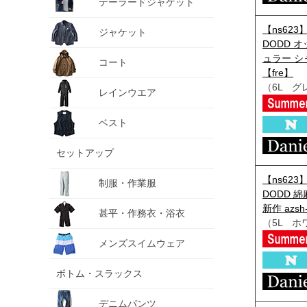
テーラードジャケット
【ns623
ジャケット
DODD 
ュラー シャ
コート
【fre】
（6L グ
レインウエア
ベスト
セットアップ
【ns623
制服・作業服
DODD 
新作 azsh
甚平・作務衣・浴衣
（5L ホ
メンズスイムウェア
ボトム・スラックス
デニムパンツ