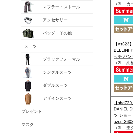
（3L カ
マフラー・ストール
アクセサリー
バッグ・その他
【ns623
スーツ
BELLIN
ッチ パンツ 
ブラックフォーマル
（2L 紺
シングルスーツ
ダブルスーツ
デザインスーツ
【shd7
DANIEL
プレゼント
ツ ショー
azsp-260
マスク
（3L 杢