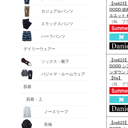
【ns623
DODD 
カジュアルパンツ
ルエット 春
（6L ブ
スラックスパンツ
ハーフパンツ
デイリーウェアー
【ns623
ソックス・靴下
DODD 
ンダウン シ
パジャマ・ルームウェア
【fre】
（3L ブ
肌着
肌着・上
ノースリーブ
【ns623
長袖