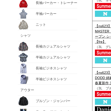
（5L ネ
長袖パーカー・トレーナー
半袖パーカー
ニット
【ns62
MASTE
シャツ
ープン シャ
【fre】
長袖カジュアルシャツ
（3L グ
半袖カジュアルシャツ
長袖ビジネスシャツ
【ns623
DODD 
半袖ビジネスシャツ
春夏新作 37
（3L ブ
アウター
ブルゾン・ジャンパー