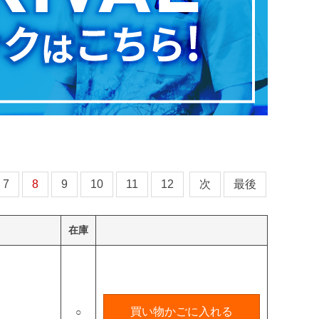
7
8
9
10
11
12
次
最後
在庫
買い物かごに入れる
○