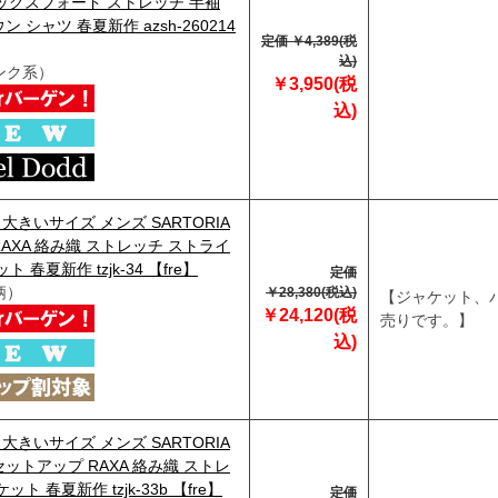
オックスフォード ストレッチ 半袖
 シャツ 春夏新作 azsh-260214
定価 ￥4,389(税
込)
ンク系）
￥3,950(税
込)
】大きいサイズ メンズ SARTORIA
I RAXA 絡み織 ストレッチ ストライ
ト 春夏新作 tzjk-34 【fre】
定価
柄）
￥28,380(税込)
【ジャケット、
￥24,120(税
売りです。】
込)
】大きいサイズ メンズ SARTORIA
I セットアップ RAXA 絡み織 ストレ
ット 春夏新作 tzjk-33b 【fre】
定価