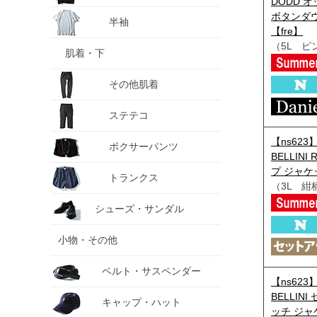
DODD 
ボタンダウン
半袖
【fre】
（5L ピ
肌着・下
その他肌着
ステテコ
【ns623
ボクサーパンツ
BELLIN
プ ジャケッ
トランクス
（3L 紺
シューズ・サンダル
小物・その他
ベルト・サスペンダー
【ns623
BELLIN
キャップ・ハット
ッチ ジャケ