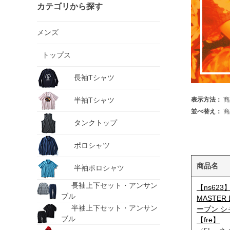
カテゴリから探す
メンズ
トップス
長袖Tシャツ
半袖Tシャツ
表示方法：
商
並べ替え：
商
タンクトップ
ポロシャツ
商品名
半袖ポロシャツ
長袖上下セット・アンサン
【ns62
ブル
MASTE
半袖上下セット・アンサン
ープン シャ
ブル
【fre】