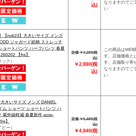
なりますのでご
込)
い
29】【ns623】大きいサイズ メンズ
 DODD ジャガード総柄 ストレッチ
ショートパンツ ハーフパンツ 春夏
この商品はWEB
定価 ￥3,289(税
-260202 【fre】
す。店舗価格と
込)
ラック）
す。店舗取り寄
￥2,990(税
なりますのでご
込)
い
】大きいサイズ メンズ DANIEL
スイム ショーツ ショートパンツ ハ
 紫外線軽減 春夏新作 azsp-
定価 ￥5,489(税
fre】
込)
イビー）
￥4,940(税