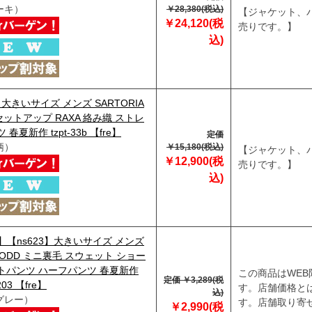
ーキ）
￥28,380(税込)
【ジャケット、
￥24,120(税
売りです。】
込)
】大きいサイズ メンズ SARTORIA
I セットアップ RAXA 絡み織 ストレ
春夏新作 tzpt-33b 【fre】
定価
柄）
￥15,180(税込)
【ジャケット、
￥12,900(税
売りです。】
込)
29】【ns623】大きいサイズ メンズ
 DODD ミニ裏毛 スウェット ショー
トパンツ ハーフパンツ 春夏新作
この商品はWEB
定価 ￥3,289(税
203 【fre】
す。店舗価格と
込)
グレー）
す。店舗取り寄
￥2,990(税