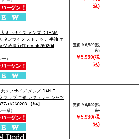
イビー）
込)
3】大きいサイズ メンズ DREAM
R リネンライク ストレッチ 半袖 オ
定価 ￥6,589(税
ツ 春夏新作 dm-sh260204
込)
￥5,930(税
レー）
込)
】大きいサイズ メンズ DANIEL
綿麻 スラブ 半袖 レギュラー シャツ
7-sh260208 【fre】
定価 ￥6,589(税
ルー系）
込)
￥5,930(税
込)