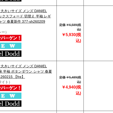
】大きいサイズ メンズ DANIEL
オックスフォード 切替え 半袖 レギ
ツ 春夏新作 377-sh260209
定価 ￥6,589(税
込)
レー）
￥5,930(税
込)
】大きいサイズ メンズ DANIEL
綿麻 半袖 ボタンダウン シャツ 春夏
-260215 【fre】
定価 ￥5,489(税
ワイト）
込)
￥4,940(税
込)