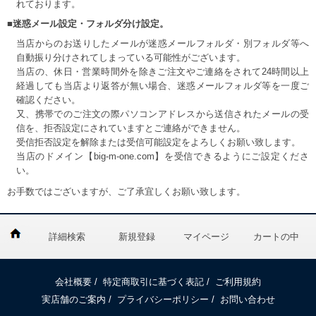
れております。
■迷惑メール設定・フォルダ分け設定。
当店からのお送りしたメールが迷惑メールフォルダ・別フォルダ等へ
自動振り分けされてしまっている可能性がございます。
当店の、休日・営業時間外を除きご注文やご連絡をされて24時間以上
経過しても当店より返答が無い場合、迷惑メールフォルダ等を一度ご
確認ください。
又、携帯でのご注文の際パソコンアドレスから送信されたメールの受
信を、拒否設定にされていますとご連絡ができません。
受信拒否設定を解除または受信可能設定をよろしくお願い致します。
当店のドメイン【big-m-one.com】を受信できるようにご設定くださ
い。
お手数ではございますが、ご了承宜しくお願い致します。
詳細検索
新規登録
マイページ
カートの中
会社概要
/
特定商取引に基づく表記
/
ご利用規約
実店舗のご案内
/
プライバシーポリシー
/
お問い合わせ