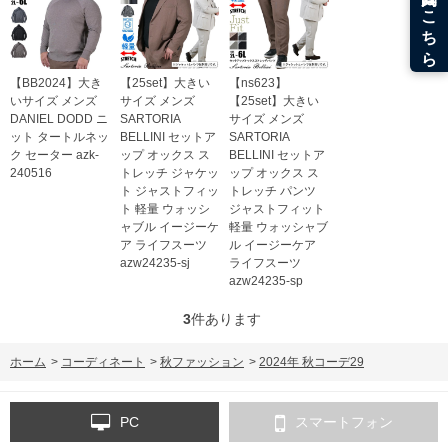
【BB2024】大き
【25set】大きい
【ns623】
いサイズ メンズ
サイズ メンズ
【25set】大きい
DANIEL DODD ニ
SARTORIA
サイズ メンズ
ット タートルネッ
BELLINI セットア
SARTORIA
ク セーター azk-
ップ オックス ス
BELLINI セットア
240516
トレッチ ジャケッ
ップ オックス ス
ト ジャストフィッ
トレッチ パンツ
ト 軽量 ウォッシ
ジャストフィット
ャブル イージーケ
軽量 ウォッシャブ
ア ライフスーツ
ル イージーケア
azw24235-sj
ライフスーツ
azw24235-sp
3
件あります
ホーム
>
コーディネート
>
秋ファッション
>
2024年 秋コーデ29
PC
スマートフォン