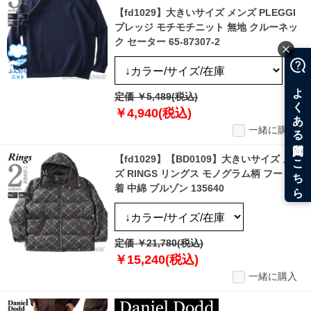
【fd1029】大きいサイズ メンズ PLEGGI
プレッジ モチモチニット 無地 クルーネッ
ク セーター 65-87307-2
定価 ￥5,489(税込)
￥4,940(税込)
一緒に購入
【fd1029】【BD0109】大きいサイズ メン
ズ RINGS リングス モノグラム柄 フード脱
着 中綿 ブルゾン 135640
定価 ￥21,780(税込)
￥15,240(税込)
一緒に購入