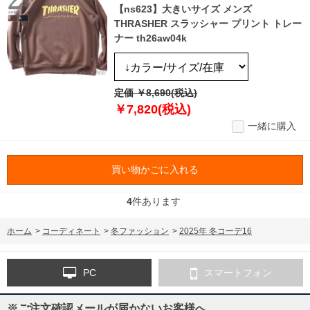
【ns623】大きいサイズ メンズ
THRASHER スラッシャー プリント トレー
ナー th26aw04k
定価 ￥8,690(税込)
￥7,820(税込)
一緒に購入
買い物かごに入れる
4
件あります
ホーム
>
コーディネート
>
冬ファッション
>
2025年 冬コーデ16
PC
スマートフォン
※ご注文確認メールが届かないお客様へ