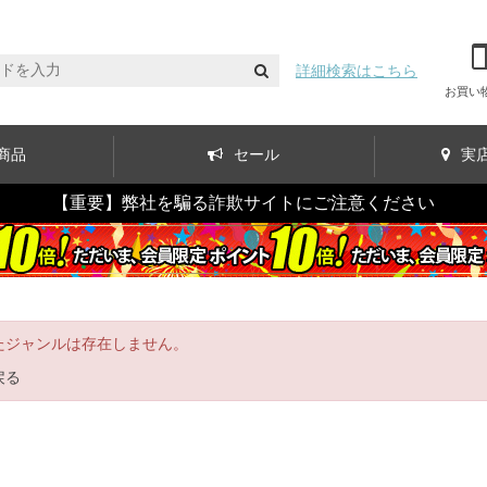
詳細検索はこちら
お買い
商品
セール
実
【重要】弊社を騙る詐欺サイトにご注意ください
たジャンルは存在しません。
戻る