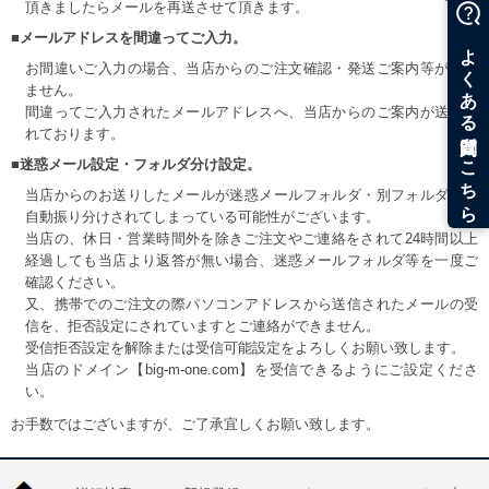
頂きましたらメールを再送させて頂きます。
■メールアドレスを間違ってご入力。
お間違いご入力の場合、当店からのご注文確認・発送ご案内等が届き
ません。
間違ってご入力されたメールアドレスへ、当店からのご案内が送信さ
れております。
■迷惑メール設定・フォルダ分け設定。
当店からのお送りしたメールが迷惑メールフォルダ・別フォルダ等へ
自動振り分けされてしまっている可能性がございます。
当店の、休日・営業時間外を除きご注文やご連絡をされて24時間以上
経過しても当店より返答が無い場合、迷惑メールフォルダ等を一度ご
確認ください。
又、携帯でのご注文の際パソコンアドレスから送信されたメールの受
信を、拒否設定にされていますとご連絡ができません。
受信拒否設定を解除または受信可能設定をよろしくお願い致します。
当店のドメイン【big-m-one.com】を受信できるようにご設定くださ
い。
お手数ではございますが、ご了承宜しくお願い致します。