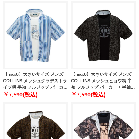
【max8】大きいサイズ メンズ
【max8】大きいサイズ メンズ
COLLINS メッシュグラデストラ
COLLINS メッシュヒョウ柄 半
イプ柄 半袖 フルジップ パーカー
袖 フルジップ パーカー + 半袖 T
+ 半袖 Tシャツ ブルー×ホワイト
シャツ チャコール×ブラック
￥7,590(税込)
￥7,590(税込)
1258-5232-1 3L 4L 5L 6L 8L
1258-5231-2 3L 4L 5L 6L 8L