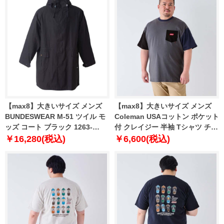
【max8】大きいサイズ メンズ
【max8】大きいサイズ メンズ
BUNDESWEAR M-51 ツイル モ
Coleman USAコットン ポケット
ッズ コート ブラック 1263-
付 クレイジー 半袖 Tシャツ チャ
4300-2 3L 4L 5L 6L 8L
コール 1278-4206-2 3L 4L 5L
￥16,280(税込)
￥6,600(税込)
6L 7L 8L