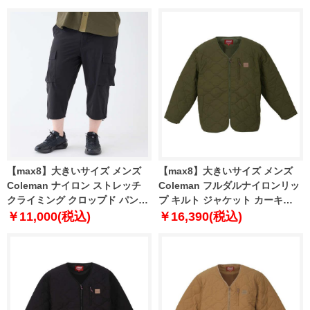
4L 5L 6L 7L 8L
6L 7L 8L
【max8】大きいサイズ メンズ
【max8】大きいサイズ メンズ
Coleman ナイロン ストレッチ
Coleman フルダルナイロンリッ
クライミング クロップド パンツ
プ キルト ジャケット カーキ
ブラック 1274-4530-2 3L 4L 5L
1273-3390-3 3L 4L 5L 6L 8L
￥11,000(税込)
￥16,390(税込)
6L 7L 8L