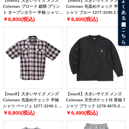
【max8】大きいサイズ メンズ
【max8】大きいサイズ メンズ
Coleman ブロード 総柄 プリン
Coleman 先染めチェック 半袖
ト オープンカラー 半袖 シャツ
シャツ ブルー 1277-3240-2 3L
アイボリー 1277-3241-1 3L 4L
4L 5L 6L 7L 8L
￥8,800(税込)
￥8,800(税込)
5L 6L 7L 8L
【max8】大きいサイズ メンズ
【max8】大きいサイズ メンズ
Coleman 先染めチェック 半袖
Coleman 天竺ポケット付 長袖 T
シャツ ベージュ 1277-3240-1 3L
シャツ ブラック 1278-4675-2 3L
4L 5L 6L 7L 8L
4L 5L 6L 8L
￥8,800(税込)
￥6,490(税込)