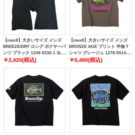
【max8】大きいサイズ メンズ
【max8】大きいサイズ メンズ
BREEZE/DRY ロング ボクサーパ
BRONZE AGE プリント 半袖 T
ンツ ブラック 1249-5330-1 3L
シャツ グレージュ 1278-5514-1
4L 5L 6L 7L 8L
3L 4L 5L 6L 7L 8L
￥2,420(税込)
￥6,490(税込)