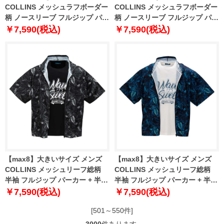
COLLINS メッシュラフボーダー
COLLINS メッシュラフボーダー
柄 ノースリーブ フルジップ パー
柄 ノースリーブ フルジップ パー
カー + 半袖 Tシャツ ネイビー×ホ
カー + 半袖 Tシャツ ブラウング
￥7,590(税込)
￥7,590(税込)
ワイト 1258-5233-1 3L 4L 5L
レー×ブラック 1258-5233-2 3L
6L 8L
4L 5L 6L 8L
【max8】大きいサイズ メンズ
【max8】大きいサイズ メンズ
COLLINS メッシュリーフ総柄
COLLINS メッシュリーフ総柄
半袖 フルジップ パーカー + 半袖
半袖 フルジップ パーカー + 半袖
Tシャツ ブラック×ブラック
Tシャツ ブルー×ホワイト 1258-
￥7,590(税込)
￥7,590(税込)
1258-5230-2 3L 4L 5L 6L 8L
5230-1 3L 4L 5L 6L 8L
[501～550件]
3000
件あります