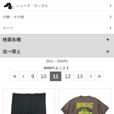
シューズ・サンダル
小物・その他
スーツ
検索各種
並べ替え
[501～550件]
3000
件あります
9
10
11
12
13