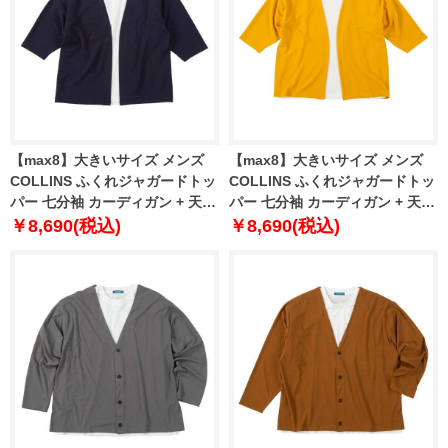
【max8】大きいサイズ メンズ
【max8】大きいサイズ メンズ
COLLINS ふくれジャガードトッ
COLLINS ふくれジャガードトッ
パー 七分袖 カーディガン + 天竺
パー 七分袖 カーディガン + 天竺
半袖 Tシャツ ネイビー×ホワイト
半袖 Tシャツ マスタード×ホワイ
￥8,690(税込)
￥8,690(税込)
1258-5301-1 3L 4L 5L 6L 8L
ト 1258-5301-3 3L 4L 5L 6L 8L