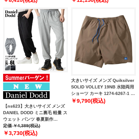
￥8,410(税込)
￥12,150(税込)
大きいサイズ メンズ Quiksilver
SOLID VOLLEY 19NB 水陸両用
ショーツ カーキ 1274-6267-1 3L
4L 5L 6L
￥9,790(税込)
【ns623】大きいサイズ メンズ
DANIEL DODD ミニ裏毛 軽量 ス
ウェット パンツ 春夏新作
azswp-260104 【fre】
定価 ￥4,389(税込)
￥3,730(税込)