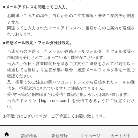
■メールアドレスを間違ってご入力。
お間違いご入力の場合、当店からのご注文確認・発送ご案内等が届き
ません。
間違ってご入力されたメールアドレスへ、当店からのご案内が送信さ
れております。
■迷惑メール設定・フォルダ分け設定。
当店からのお送りしたメールが迷惑メールフォルダ・別フォルダ等へ
自動振り分けされてしまっている可能性がございます。
当店の、休日・営業時間外を除きご注文やご連絡をされて24時間以上
経過しても当店より返答が無い場合、迷惑メールフォルダ等を一度ご
確認ください。
又、携帯でのご注文の際パソコンアドレスから送信されたメールの受
信を、拒否設定にされていますとご連絡ができません。
受信拒否設定を解除または受信可能設定をよろしくお願い致します。
当店のドメイン【big-m-one.com】を受信できるようにご設定くださ
い。
お手数ではございますが、ご了承宜しくお願い致します。
詳細検索
新規登録
マイページ
カートの中