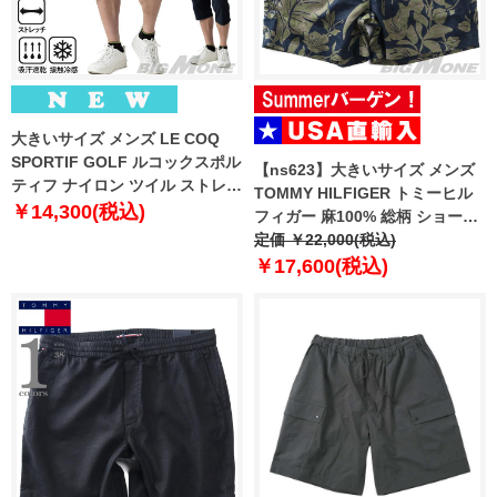
大きいサイズ メンズ LE COQ
SPORTIF GOLF ルコックスポル
【ns623】大きいサイズ メンズ
ティフ ナイロン ツイル ストレッ
TOMMY HILFIGER トミーヒル
チ 6分丈 クロップド パンツ ゴル
￥14,300(税込)
フィガー 麻100% 総柄 ショート
フウエア 吸汗速乾 接触冷感 春夏
パンツ ショーツ USA直輸入
定価 ￥22,000(税込)
新作 lg6shpb2m 【fre】
mw0mw42546
￥17,600(税込)