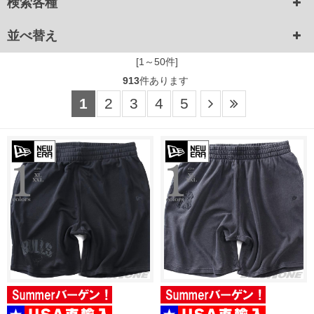
検索各種
並べ替え
[1～50件]
913
件あります
1
2
3
4
5