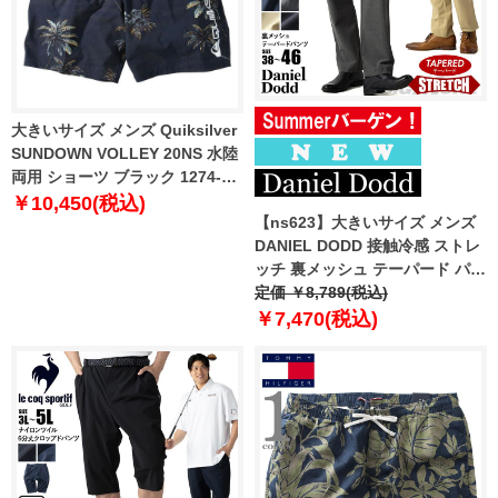
大きいサイズ メンズ Quiksilver
SUNDOWN VOLLEY 20NS 水陸
両用 ショーツ ブラック 1274-
6268-2 3L 4L 5L 6L
￥10,450(税込)
【ns623】大きいサイズ メンズ
DANIEL DODD 接触冷感 ストレ
ッチ 裏メッシュ テーパード パン
ツ 春夏新作 azp260202201t
定価 ￥8,789(税込)
【fre】
￥7,470(税込)