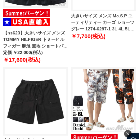
大きいサイズ メンズ Mc.S.P ユ
ーティリティー カーゴ ショーツ
グレー 1274-6297-1 3L 4L 5L
【ns623】大きいサイズ メンズ
6L 7L 8L
￥7,700(税込)
TOMMY HILFIGER トミーヒル
フィガー 麻混 無地 ショートパン
ツ ショーツ USA直輸入
定価 ￥22,000(税込)
mw0mw44353
￥17,600(税込)