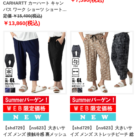
￥7,590(税込)
CARHARTT カーハート キャン
6L 8L
バス ワーク ショーツ ショートパ
ンツ ハーフパンツ CANVAS
定価 ￥15,400(税込)
UTILITY WORK SHORT USA直
￥13,860(税込)
輸入 103652
【shd729】【ns623】大きいサ
【shd729】【ns623】大きいサ
イズ メンズ 接触冷感 裏メッシュ
イズ メンズ ストレッチピーチ 総