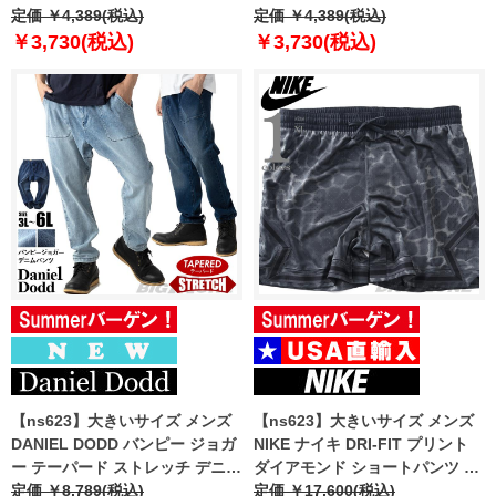
ツ ハーフパンツ 春夏新作
定価 ￥4,389(税込)
ンボス 迷彩柄 ショーツ ショート
定価 ￥4,389(税込)
302252az 【fre】
パンツ ハーフパンツ 春夏新作
￥3,730(税込)
￥3,730(税込)
6753-384z 【fre】
【ns623】大きいサイズ メンズ
【ns623】大きいサイズ メンズ
DANIEL DODD バンピー ジョガ
NIKE ナイキ DRI-FIT プリント
ー テーパード ストレッチ デニム
ダイアモンド ショートパンツ シ
パンツ 春夏新作 830-d-259005
定価 ￥8,789(税込)
ョーツ USA直輸入 if0861
定価 ￥17,600(税込)