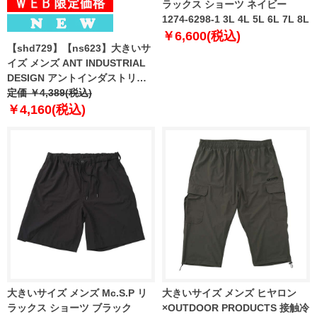
ラックス ショーツ ネイビー
1274-6298-1 3L 4L 5L 6L 7L 8L
￥6,600(税込)
【shd729】【ns623】大きいサ
イズ メンズ ANT INDUSTRIAL
DESIGN アントインダストリア
ルデザイン 接触冷感 ストレッチ
定価 ￥4,389(税込)
ショーツ ショートパンツ ハーフ
￥4,160(税込)
パンツ 吸水速乾 UVカット 春夏
新作 12629538
大きいサイズ メンズ Mc.S.P リ
大きいサイズ メンズ ヒヤロン
ラックス ショーツ ブラック
×OUTDOOR PRODUCTS 接触冷