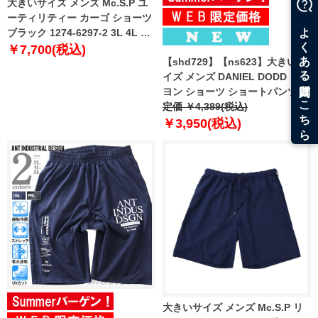
大きいサイズ メンズ Mc.S.P ユ
ーティリティー カーゴ ショーツ
ブラック 1274-6297-2 3L 4L 5L
6L 7L 8L
￥7,700(税込)
【shd729】【ns623】大きいサ
イズ メンズ DANIEL DODD レー
ヨン ショーツ ショートパンツ ハ
ーフパンツ 春夏新作 653-
定価 ￥4,389(税込)
sp260201s 【fre】
￥3,950(税込)
大きいサイズ メンズ Mc.S.P リ