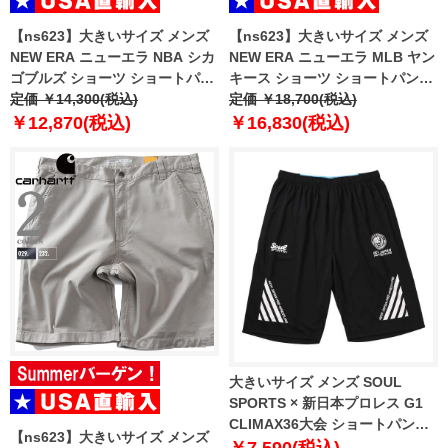
【ns623】大きいサイズ メンズ
【ns623】大きいサイズ メンズ
NEW ERA ニューエラ NBA シカ
NEW ERA ニューエラ MLB ヤン
ゴブルズ ショーツ ショートパン
キース ショーツ ショートパンツ
ツ ハーフパンツ NBA CHICAGO
定価 ￥14,300(税込)
ハーフパンツ MLB WASHED
定価 ￥18,700(税込)
BULLS BLACK SHORTS USA直
NEW YORK YANKEES T-SHIRT
￥12,870(税込)
￥16,830(税込)
輸入 60771533
USA直輸入 60771649
大きいサイズ メンズ SOUL
SPORTS × 新日本プロレス G1
CLIMAX36大会 ショートパンツ
【ns623】大きいサイズ メンズ
ブラック 1274-6242-1 3L 4L 5L