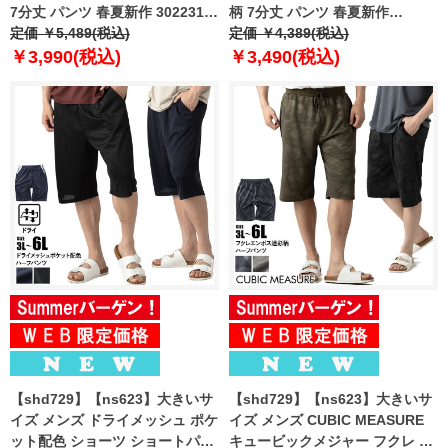
7分丈 パンツ 春夏新作 302231az
柄 7分丈 パンツ 春夏新作
【fre】
定価 ￥5,489(税込)
302249az 【fre】
定価 ￥4,389(税込)
￥3,990(税込)
￥3,490(税込)
【shd729】【ns623】大きいサ
【shd729】【ns623】大きいサ
イズ メンズ ドライメッシュ ポケ
イズ メンズ CUBIC MEASURE
ット配色 ショーツ ショートパン
キュービックメジャー フクレ エ