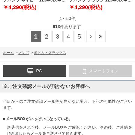
3L 4L 5L 6L 7L 8L
3L 4L 5L 6L 7L 8L
￥4,290(税込)
￥4,290(税込)
[1～50件]
913
件あります
1
2
3
4
5
ホーム
>
メンズ
>
ボトム・スラックス
PC
スマートフォン
※ご注文確認メールが届かないお客様へ
当店からのご注文確認メール等が届かない場合、下記の可能性がござい
ます。
■メールBOXがいっぱいになっている。
送受信をされた後、メールBOXをご確認ください。その後、ご連絡を
頂きましたらメールを再送させて頂きます。