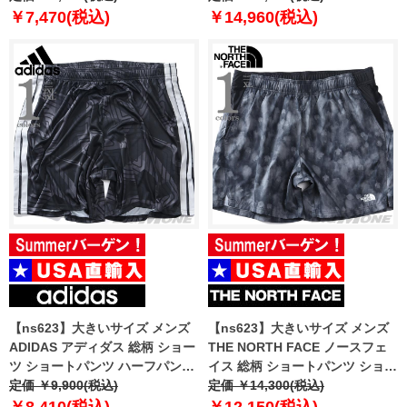
【fre】
￥7,470(税込)
￥14,960(税込)
【ns623】大きいサイズ メンズ
【ns623】大きいサイズ メンズ
ADIDAS アディダス 総柄 ショー
THE NORTH FACE ノースフェ
ツ ショートパンツ ハーフパンツ
イス 総柄 ショートパンツ ショー
GOALKEEPER SHORTS USA直
定価 ￥9,900(税込)
ツ 24/7 SS SHORTS-PRINT
定価 ￥14,300(税込)
輸入 jl6632
USA直輸入 nf0a8g86-mf4