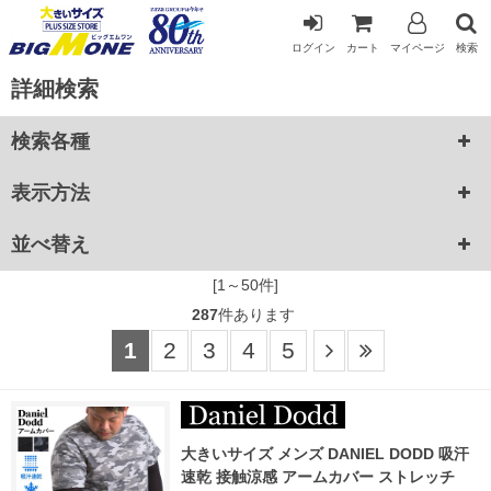
ログイン
カート
マイページ
検索
詳細検索
検索各種
表示方法
並べ替え
[1～50件]
287
件あります
1
2
3
4
5
大きいサイズ メンズ DANIEL DODD 吸汗
速乾 接触涼感 アームカバー ストレッチ