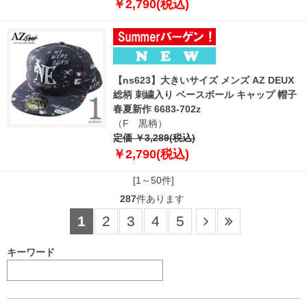
￥2,790(税込)
【ns623】大きいサイズ メンズ AZ DEUX
総柄 刺繍入り ベースボール キャップ 帽子
春夏新作 6683-702z
（F 黒柄）
定価 ￥3,289(税込)
￥2,790(税込)
[1～50件]
287
件あります
1
2
3
4
5
キーワード