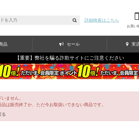
詳細検索はこちら
お買い
商品
セール
実
【重要】弊社を騙る詐欺サイトにご注意ください
ざいません。
商品は販売終了か、ただ今お取扱いできない商品です。
戻る