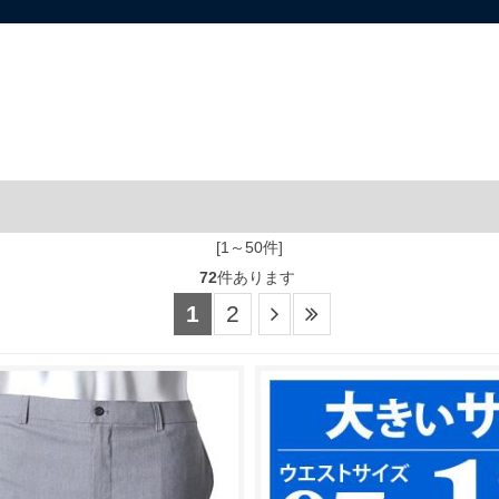
[1～50件]
72
件あります
1
2