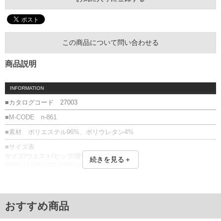
この商品について問い合わせる
商品説明
INFORMATION
■カタログコード 27003
■M-CODE n-861
■素材 ポリエステル96%、ポリウレタン4%
■サイズ表
サイズ/ウエスト/ヒップ/渡幅/裾幅/股下/股上
続きを見る＋
97/97/113/35.0/20.5/90/24.5
100/100/116/35.7/21.0/90/25.0
105/105/121/37.0/21.5/90/25.5
110/110/124/37.7/22.0/90/26.0
115/115/127/38.0/22.5/90/26.5
おすすめ商品
120/120/130/38.7/23.0/90/27.0