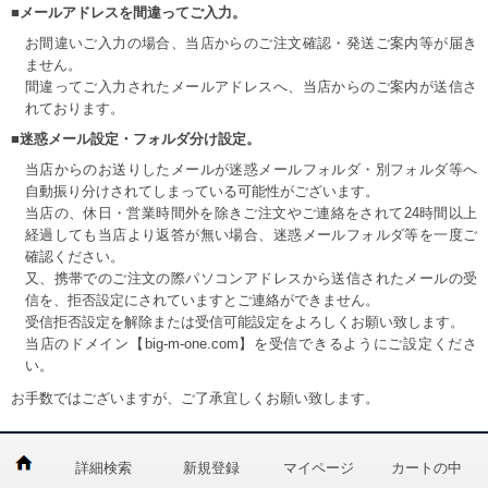
■メールアドレスを間違ってご入力。
お間違いご入力の場合、当店からのご注文確認・発送ご案内等が届き
ません。
間違ってご入力されたメールアドレスへ、当店からのご案内が送信さ
れております。
■迷惑メール設定・フォルダ分け設定。
当店からのお送りしたメールが迷惑メールフォルダ・別フォルダ等へ
DETAIL
自動振り分けされてしまっている可能性がございます。
当店の、休日・営業時間外を除きご注文やご連絡をされて24時間以上
経過しても当店より返答が無い場合、迷惑メールフォルダ等を一度ご
確認ください。
又、携帯でのご注文の際パソコンアドレスから送信されたメールの受
信を、拒否設定にされていますとご連絡ができません。
受信拒否設定を解除または受信可能設定をよろしくお願い致します。
当店のドメイン【big-m-one.com】を受信できるようにご設定くださ
い。
お手数ではございますが、ご了承宜しくお願い致します。
詳細検索
新規登録
マイページ
カートの中