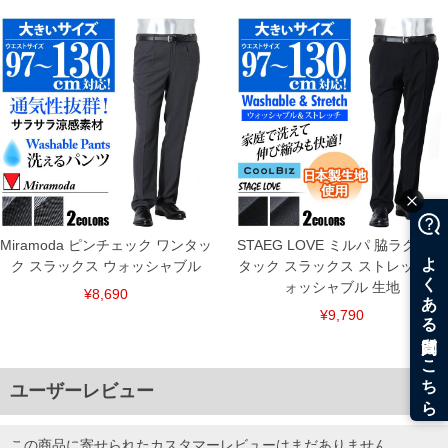
125/125/133/39.0/23.5/90/27.5
130/130/136/39.7/24.0/90/28.0
単位はcm
※【返品交換について】
返品交換希望の方は、商品到着後1週間以内にご連絡ください。
下着(肌着)やワイシャツは商品の性質上、返品交換不可とさせて頂いております。予め
ご了承くださいませ。
※【ボトムの裾上げをご希望の場合】
裾上げ料金は500円+税となります。
備考欄に股下●cmとご記入下さい。（裾上げ無料対象商品は1本につき税込6,000円以
上の品が対象。1本5,999円以下の商品は有料（500円+税）となります。）
出荷まで約1週間～20日間程お時間を頂く場合がございます。
尚、裾上げした商品は返品・交換不可となりますので、予めご了承下さい。
一部、お直しに対応出来ない商品がございます。(例：裾にファスナーや調節ひもが付
Miramoda ピンチェック ワンタッ
STAEG LOVE ミルパ 脇ラク ワン
いている、極端なデザインが施されている等)
ク スラックス ウォッシャブル
タック スラックス ストレッチ ウ
※商品によって若干のサイズの誤差がございます。また、お客様がご使用の環境（コ
ォッシャブル 生地
¥8,690
ンピュータ画面）によって、商品の色味が若干異なる場合がございます。予めご了承
¥9,790
ください。
※当店での掲載商品は、実店鋪と在庫を共用しておりますので店頭での売り違い、店
舗からのお取り寄せ等により、お客様にご迷惑をお掛けしてしまう場合がございま
す。そのようなことがない様最大限に努めておりますが、もしあった場合速やかにご
連絡させて頂きますので予めご了承ください。
ユーザーレビュー
ITEM INTRODUCTION
この商品に寄せられたカスタマーレビューはまだありません。