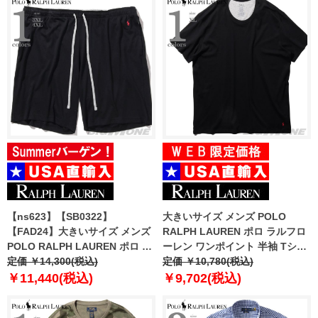
【ns623】【SB0322】
大きいサイズ メンズ POLO
【FAD24】大きいサイズ メンズ
RALPH LAUREN ポロ ラルフロ
POLO RALPH LAUREN ポロ ラ
ーレン ワンポイント 半袖 Tシャ
ルフローレン ショートパンツ ハ
定価 ￥14,300(税込)
ツ USA直輸入 po51rl
定価 ￥10,780(税込)
ーフパンツ ショーツ USA直輸入
￥11,440(税込)
￥9,702(税込)
p053rx