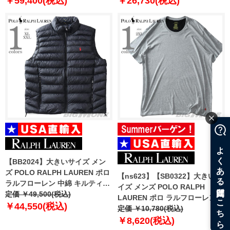
￥59,400(税込)
￥26,730(税込)
【BB2024】大きいサイズ メン
ズ POLO RALPH LAUREN ポロ
【ns623】【SB0322】大きいサ
ラルフローレン 中綿 キルティン
イズ メンズ POLO RALPH
グ ベスト USA直輸入
定価 ￥49,500(税込)
LAUREN ポロ ラルフローレン
710949962-002
￥44,550(税込)
ロゴ刺繍 半袖 Tシャツ USA直輸
定価 ￥10,780(税込)
入 p051rl
￥8,620(税込)