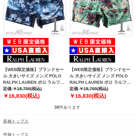
【WEB限定価格】ブランドセー
【WEB限定価格】ブランドセー
ル 大きいサイズ メンズ POLO
ル 大きいサイズ メンズ POLO
RALPH LAUREN ポロ ラルフロ
RALPH LAUREN ポロ ラルフロ
ーレン 総柄 スイム ショート パ
定価 ￥18,700(税込)
ーレン 総柄 スイム ショート パ
定価 ￥18,700(税込)
ンツ USA直輸入 710777331
ンツ USA直輸入 710777332
￥16,830(税込)
￥16,830(税込)
30
件あります
長袖トップス
半袖トップス