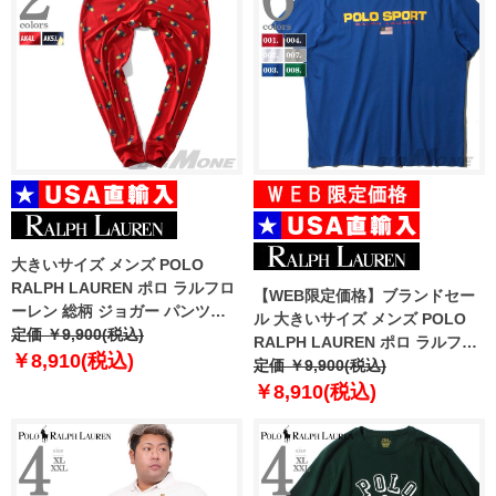
大きいサイズ メンズ POLO
RALPH LAUREN ポロ ラルフロ
【WEB限定価格】ブランドセー
ーレン 総柄 ジョガー パンツ
ル 大きいサイズ メンズ POLO
USA直輸入 pk08hr
定価 ￥9,900(税込)
RALPH LAUREN ポロ ラルフロ
￥8,910(税込)
ーレン プリント 半袖 Tシャツ
定価 ￥9,900(税込)
USA直輸入 710750444
￥8,910(税込)