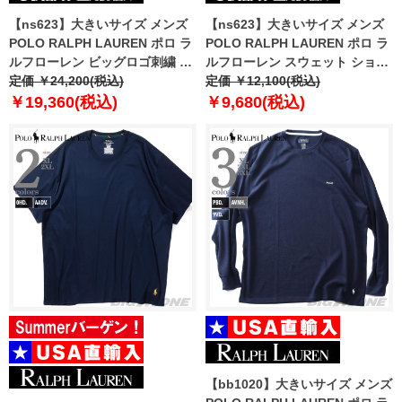
【ns623】大きいサイズ メンズ
【ns623】大きいサイズ メンズ
POLO RALPH LAUREN ポロ ラ
POLO RALPH LAUREN ポロ ラ
ルフローレン ビッグロゴ刺繍 鹿
ルフローレン スウェット ショー
の子 半袖 ポロシャツ USA直輸入
定価 ￥24,200(税込)
ツ ショートパンツ ハーフパンツ
定価 ￥12,100(税込)
710688969-003
USA直輸入 plctsr
￥19,360(税込)
￥9,680(税込)
【bb1020】大きいサイズ メンズ