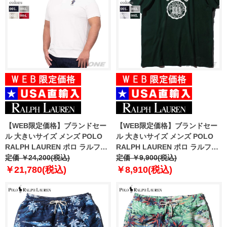
【WEB限定価格】ブランドセー
【WEB限定価格】ブランドセー
ル 大きいサイズ メンズ POLO
ル 大きいサイズ メンズ POLO
RALPH LAUREN ポロ ラルフロ
RALPH LAUREN ポロ ラルフロ
ーレン 鹿の子 半袖 ポロシャツ
定価 ￥24,200(税込)
ーレン プリント 半袖 Tシャツ
定価 ￥9,900(税込)
USA直輸入 710782858
USA直輸入 710788081
￥21,780(税込)
￥8,910(税込)