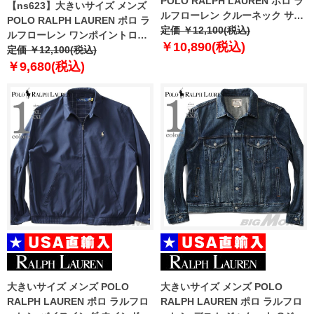
POLO RALPH LAUREN ポロ ラ
【ns623】大きいサイズ メンズ
ルフローレン クルーネック サー
POLO RALPH LAUREN ポロ ラ
マル 長袖 Tシャツ USA直輸入
定価 ￥12,100(税込)
ルフローレン ワンポイントロゴ
pwlc2f
￥10,890(税込)
半袖 Tシャツ USA直輸入 plctcr
定価 ￥12,100(税込)
￥9,680(税込)
大きいサイズ メンズ POLO
大きいサイズ メンズ POLO
RALPH LAUREN ポロ ラルフロ
RALPH LAUREN ポロ ラルフロ