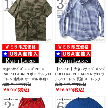
大きいサイズ メンズ POLO
【sh0519】大きいサイズ メンズ
RALPH LAUREN ポロ ラルフロ
POLO RALPH LAUREN ポロ ラ
ーレン 迷彩柄 サーマル 半袖 Tシ
ルフローレン 長袖 ストレッチ オ
ャツ USA直輸入 pwsb3f
定価 ￥9,900(税込)
ックスフォード ボタンダウン シ
定価 ￥18,700(税込)
ャツ USA直輸入 710542056
￥8,910(税込)
￥16,830(税込)