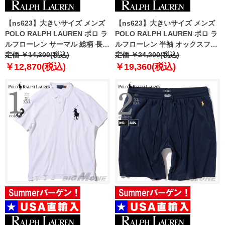
【ns623】大きいサイズ メンズ
【ns623】大きいサイズ メンズ
POLO RALPH LAUREN ポロ ラ
POLO RALPH LAUREN ポロ ラ
ルフローレン サーマル 総柄 長袖
ルフローレン 半袖 オックスフォ
Tシャツ USA直輸入 pw25hr-
定価 ￥14,300(税込)
ード ボタンダウン シャツ USA直
定価 ￥24,200(税込)
a0sO
輸入 710787736-003
￥12,870(税込)
￥19,360(税込)