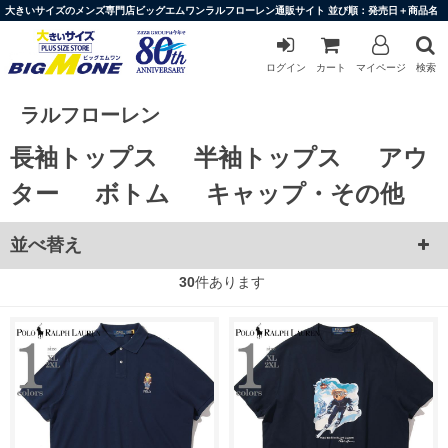
大きいサイズのメンズ専門店ビッグエムワンラルフローレン通販サイト 並び順：発売日＋商品名
ログイン
カート
マイページ
検索
ラルフローレン
長袖トップス
半袖トップス
アウ
ター
ボトム
キャップ・その他
並べ替え
30
件あります