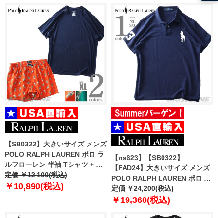
【SB0322】大きいサイズ メンズ
POLO RALPH LAUREN ポロ ラ
【ns623】【SB0322】
ルフローレン 半袖 Tシャツ + シ
【FAD24】大きいサイズ メンズ
ョートパンツ 上下セット USA直
定価 ￥12,100(税込)
POLO RALPH LAUREN ポロ ラ
輸入 pkbef2
￥10,890(税込)
ルフローレン ビッグロゴ刺繍 鹿
定価 ￥24,200(税込)
の子 半袖 ポロシャツ USA直輸入
￥19,360(税込)
710688969-004