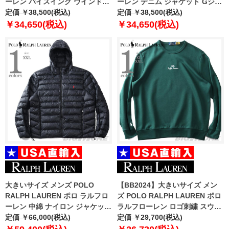
ーレン バイスイング ウインドブ
ーレン デニム ジャケット Gジャ
レーカー USA直輸入
定価 ￥38,500(税込)
ン USA直輸入 710673235-001
定価 ￥38,500(税込)
710548506-001
￥34,650(税込)
￥34,650(税込)
大きいサイズ メンズ POLO
【BB2024】大きいサイズ メン
RALPH LAUREN ポロ ラルフロ
ズ POLO RALPH LAUREN ポロ
ーレン 中綿 ナイロン ジャケット
ラルフローレン ロゴ刺繍 スウェ
USA直輸入 710955870-002
定価 ￥66,000(税込)
ット トレーナー USA直輸入
定価 ￥29,700(税込)
710941833-009