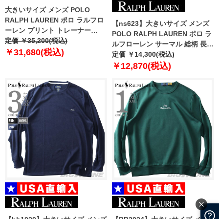
大きいサイズ メンズ POLO
RALPH LAUREN ポロ ラルフロ
【ns623】大きいサイズ メンズ
ーレン プリント トレーナー
POLO RALPH LAUREN ポロ ラ
POLO BEAR USA直輸入
定価 ￥35,200(税込)
ルフローレン サーマル 総柄 長袖
710p04977-002
￥31,680(税込)
Tシャツ USA直輸入 pw25hr-
定価 ￥14,300(税込)
a0sO
￥12,870(税込)