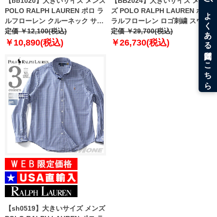
【bb1020】大きいサイズ メンズ
【BB2024】大きいサイズ メン
POLO RALPH LAUREN ポロ ラ
ズ POLO RALPH LAUREN ポロ
ルフローレン クルーネック サー
ラルフローレン ロゴ刺繍 スウェ
マル 長袖 Tシャツ USA直輸入
定価 ￥12,100(税込)
ット トレーナー USA直輸入
定価 ￥29,700(税込)
pwlc2f
710941833-009
￥10,890(税込)
￥26,730(税込)
【sh0519】大きいサイズ メンズ