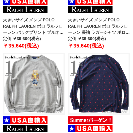
大きいサイズ メンズ POLO
大きいサイズ メンズ POLO
RALPH LAUREN ポロ ラルフロ
RALPH LAUREN ポロ ラルフロ
ーレン バックプリント プルオー
ーレン 長袖 ラガーシャツ ポロシ
バー パーカー POLO BEAR USA
定価 ￥39,600(税込)
ャツ USA直輸入 710p04969-001
定価 ￥39,600(税込)
直輸入 710p05917-001
￥35,640(税込)
￥35,640(税込)