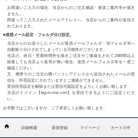
お間違いご入力の場合、当店からのご注文確認・発送ご案内等が届き
ません。
間違ってご入力されたメールアドレスへ、当店からのご案内が送信さ
れております。
■迷惑メール設定・フォルダ分け設定。
当店からのお送りしたメールが迷惑メールフォルダ・別フォルダ等へ
自動振り分けされてしまっている可能性がございます。
当店の、休日・営業時間外を除きご注文やご連絡をされて24時間以上
経過しても当店より返答が無い場合、迷惑メールフォルダ等を一度ご
確認ください。
又、携帯でのご注文の際パソコンアドレスから送信されたメールの受
信を、拒否設定にされていますとご連絡ができません。
受信拒否設定を解除または受信可能設定をよろしくお願い致します。
当店のドメイン【big-m-one.com】を受信できるようにご設定くださ
い。
お手数ではございますが、ご了承宜しくお願い致します。
詳細検索
新規登録
マイページ
カートの中