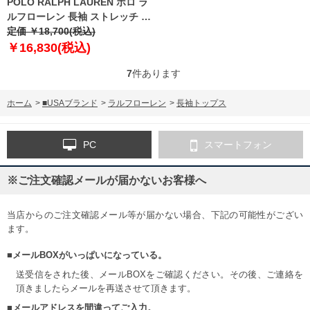
POLO RALPH LAUREN ポロ ラ
ルフローレン 長袖 ストレッチ オ
ックスフォード ボタンダウン シ
定価 ￥18,700(税込)
ャツ USA直輸入 710542056
￥16,830(税込)
7
件あります
ホーム
>
■USAブランド
>
ラルフローレン
>
長袖トップス
PC
スマートフォン
※ご注文確認メールが届かないお客様へ
当店からのご注文確認メール等が届かない場合、下記の可能性がござい
ます。
■メールBOXがいっぱいになっている。
送受信をされた後、メールBOXをご確認ください。その後、ご連絡を
頂きましたらメールを再送させて頂きます。
■メールアドレスを間違ってご入力。