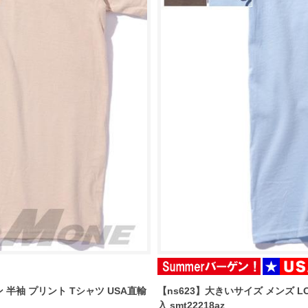
ン 半袖 プリント Tシャツ USA直輸
【ns623】大きいサイズ メンズ L
入 smt22218az