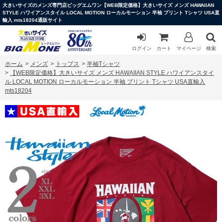
大きいサイズのメンズ専門店ビッグエムワン【WEB限定価格】大きいサイズ メンズ HAWAIIAN
STYLE ハワイアンスタイル LOCAL MOTION ローカルモーション 半袖 プリント Tシャツ USA直
輸入 mts18204通販サイト
ログイン
カート
マイページ
検索
ホーム
>
メンズ
>
トップス
>
半袖Tシャツ
>
【WEB限定価格】大きいサイズ メンズ HAWAIIAN STYLE ハワイアンスタイ
ル LOCAL MOTION ローカルモーション 半袖 プリント Tシャツ USA直輸入
mts18204