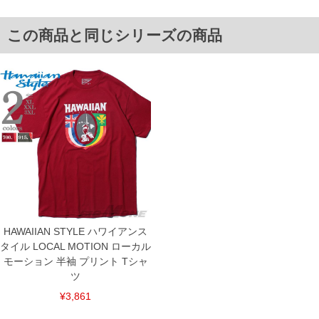
3XL/67/143/143/23.5/72/83
単位はcm
この商品と同じシリーズの商品
※【返品交換について】
返品交換希望の方は、商品到着後1週間以内にご連絡ください。
下着(肌着)やワイシャツは商品の性質上、返品交換不可とさせて頂いております。予め
ご了承くださいませ。
※【ボトムの裾上げをご希望の場合】
裾上げ料金は500円+税となります。
備考欄に股下●cmとご記入下さい。（裾上げ無料対象商品は1本につき税込6,000円以
上の品が対象。1本5,999円以下の商品は有料（500円+税）となります。）
出荷まで約1週間～20日間程お時間を頂く場合がございます。
尚、裾上げした商品は返品・交換不可となりますので、予めご了承下さい。
一部、お直しに対応出来ない商品がございます。(例：裾にファスナーや調節ひもが付
いている、極端なデザインが施されている等)
※商品によって若干のサイズの誤差がございます。また、お客様がご使用の環境（コ
ンピュータ画面）によって、商品の色味が若干異なる場合がございます。予めご了承
ください。
※当店での掲載商品は、実店鋪と在庫を共用しておりますので店頭での売り違い、店
HAWAIIAN STYLE ハワイアンス
舗からのお取り寄せ等により、お客様にご迷惑をお掛けしてしまう場合がございま
タイル LOCAL MOTION ローカル
す。そのようなことがない様最大限に努めておりますが、もしあった場合速やかにご
連絡させて頂きますので予めご了承ください。
モーション 半袖 プリント Tシャ
ツ
ITEM INTRODUCTION
¥3,861