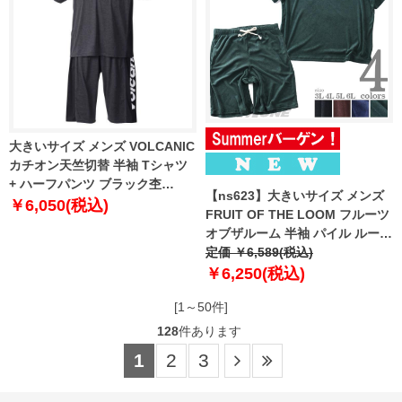
大きいサイズ メンズ VOLCANIC
カチオン天竺切替 半袖 Tシャツ
+ ハーフパンツ ブラック杢
【ns623】大きいサイズ メンズ
1258-2276-2 3L 4L 5L 6L
￥6,050(税込)
FRUIT OF THE LOOM フルーツ
オブザルーム 半袖 パイル ルーム
ウェア 上下セット 春夏新作
定価 ￥6,589(税込)
81809000
￥6,250(税込)
[1～50件]
128
件あります
1
2
3