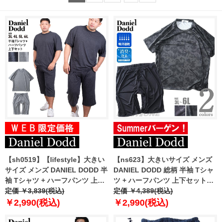
【sh0519】【lifestyle】大きい
【ns623】大きいサイズ メンズ
サイズ メンズ DANIEL DODD 半
DANIEL DODD 総柄 半袖 Tシャ
袖 Tシャツ + ハーフパンツ 上下
ツ + ハーフパンツ 上下セット
セット azts-220201
定価 ￥3,839(税込)
azts-250201
定価 ￥4,389(税込)
￥2,990(税込)
￥2,990(税込)