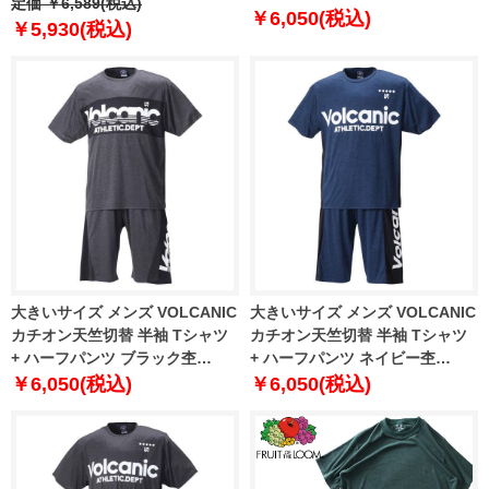
定価 ￥6,589(税込)
2275-1 3L 4L 5L 6L
￥6,050(税込)
￥5,930(税込)
大きいサイズ メンズ VOLCANIC
大きいサイズ メンズ VOLCANIC
カチオン天竺切替 半袖 Tシャツ
カチオン天竺切替 半袖 Tシャツ
+ ハーフパンツ ブラック杢
+ ハーフパンツ ネイビー杢
1258-2275-2 3L 4L 5L 6L
1258-2276-1 3L 4L 5L 6L
￥6,050(税込)
￥6,050(税込)