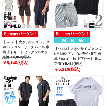
【ns623】大きいサイズ メンズ
MLB メジャーリーグ パイル 半
【ns623】大きいサイズ メンズ
袖 上下セット ビッグシルエット
UMBRO アンブロ 天竺×裏毛 無
21531yh 【t2501】
定価 ￥6,050(税込)
地 袖ロゴ 半袖 上下セット 春夏
￥5,140(税込)
新作 21631dh
定価 ￥5,489(税込)
￥5,210(税込)