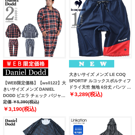
大きいサイズ メンズ LE COQ
SPORTIF ルコックスポルティフ
【WEB限定価格】【ws0122】大
ドライ天竺 無地 6分丈 パンツ ル
きいサイズ メンズ DANIEL
ームパンツ 春夏新作 27631jh
￥3,289(税込)
DODD ビエラ チェック パジャマ
azpj-190506
定価 ￥5,390(税込)
￥3,190(税込)