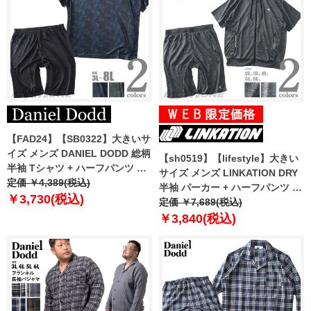
【FAD24】【SB0322】大きいサ
イズ メンズ DANIEL DODD 総柄
【sh0519】【lifestyle】大きい
半袖 Tシャツ + ハーフパンツ 上
サイズ メンズ LINKATION DRY
下セット azts-240201
定価 ￥4,389(税込)
半袖 パーカー + ハーフパンツ 上
￥3,730(税込)
下セット 吸汗速乾 アスレジャー
定価 ￥7,689(税込)
スポーツウェア 601-la-jj2202
￥3,840(税込)