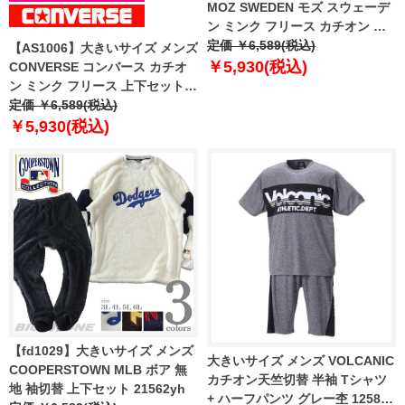
MOZ SWEDEN モズ スウェーデ
ン ミンク フリース カチオン 上
下セット 21561gh
定価 ￥6,589(税込)
【AS1006】大きいサイズ メンズ
￥5,930(税込)
CONVERSE コンバース カチオ
ン ミンク フリース 上下セット
21362ch
定価 ￥6,589(税込)
￥5,930(税込)
【fd1029】大きいサイズ メンズ
大きいサイズ メンズ VOLCANIC
COOPERSTOWN MLB ボア 無
カチオン天竺切替 半袖 Tシャツ
地 袖切替 上下セット 21562yh
+ ハーフパンツ グレー杢 1258-