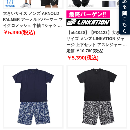
大きいサイズ メンズ ARNOLD
PALMER アーノルドパーマー マ
イクロメッシュ 半袖 Tシャツ +
ハーフパンツ 上下セット 吸汗速
￥5,390(税込)
【bb1020】【PD1123】大きい
乾 4051991
サイズ メンズ LINKATION ジャ
ージ 上下セット アスレジャー ス
ポーツウェア la-jj220418
定価 ￥10,780(税込)
￥5,390(税込)