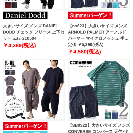
大きいサイズ メンズ DANIEL
【ns623】大きいサイズ メンズ
DODD チェック フリース 上下セ
ARNOLD PALMER アーノルド
ット azts-210504
パーマー マイクロメッシュ 半袖
上下セット 吸水速乾 8051547
定価 ￥5,390(税込)
￥4,389(税込)
￥4,580(税込)
【SB0322】大きいサイズ メンズ
CONVERSE コンバース 天竺×ミ