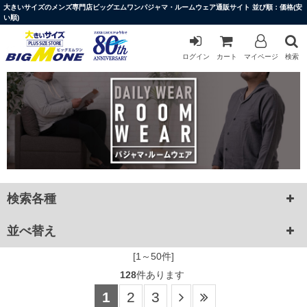
大きいサイズのメンズ専門店ビッグエムワンパジャマ・ルームウェア通販サイト 並び順：価格(安
い順)
ログイン
カート
マイページ
検索
検索各種
並べ替え
[1～50件]
128
件あります
1
2
3