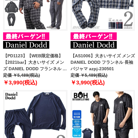
【PD1123】【WEB限定価格】
【AS1006】大きいサイズ メンズ
【2021bar】大きいサイズ メン
DANIEL DODD フランネル 長袖
ズ DANIEL DODD フランネル 長
パジャマ azpj-230501
袖 パジャマ azpj-210501
定価 ￥5,489(税込)
定価 ￥5,489(税込)
￥3,990(税込)
￥3,990(税込)