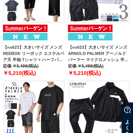
【ns623】大きいサイズ メンズ
【ns623】大きいサイズ メンズ
REEBOK リーボック エステルベ
ARNOLD PALMER アーノルド
ア天 半袖 Tシャツ + ハーフパン
パーマー マイクロメッシュ 半袖
ツ 上下セット 春夏新作 21633ny
定価 ￥5,489(税込)
上下セット 吸水速乾 春夏新作
定価 ￥5,489(税込)
【fre】
1051538
￥5,210(税込)
￥5,210(税込)