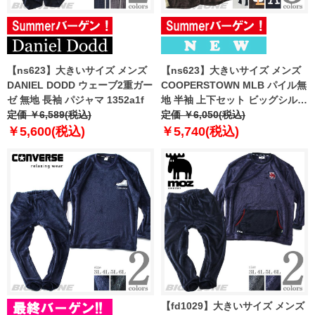
【ns623】大きいサイズ メンズ
【ns623】大きいサイズ メンズ
DANIEL DODD ウェーブ2重ガー
COOPERSTOWN MLB パイル無
ゼ 無地 長袖 パジャマ 1352a1f
地 半袖 上下セット ビッグシルエ
定価 ￥6,589(税込)
ット 春夏新作 21631yh
定価 ￥6,050(税込)
￥5,600(税込)
￥5,740(税込)
【fd1029】大きいサイズ メンズ