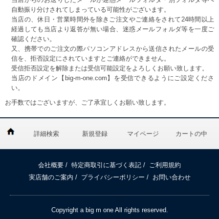
自動振り分けされてしまっている可能性がございます。
当店の、休日・営業時間外を除きご注文やご連絡をされて24時間以上
経過しても当店より返答が無い場合、迷惑メールフォルダ等を一度ご
確認ください。
又、携帯でのご注文の際パソコンアドレスから送信されたメールの受
信を、拒否設定にされていますとご連絡ができません。
受信拒否設定を解除または受信可能設定をよろしくお願い致します。
当店のドメイン【big-m-one.com】を受信できるようにご設定くださ
い。
お手数ではございますが、ご了承宜しくお願い致します。
詳細検索
新規登録
マイページ
カートの中
会社概要
/
特定商取引に基づく表記
/
ご利用規約
実店舗のご案内
/
プライバシーポリシー
/
お問い合わせ
Copyright a big m one All rights reserved.