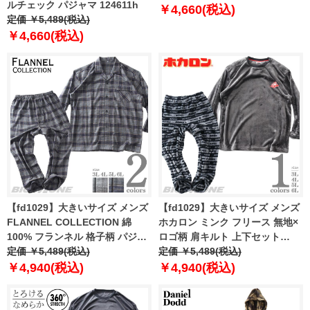
ルチェック パジャマ 124611h
￥4,660(税込)
定価 ￥5,489(税込)
￥4,660(税込)
【fd1029】大きいサイズ メンズ
【fd1029】大きいサイズ メンズ
FLANNEL COLLECTION 綿
ホカロン ミンク フリース 無地×
100% フランネル 格子柄 パジャ
ロゴ柄 肩キルト 上下セット
マ 上下セット 125611h
定価 ￥5,489(税込)
21564wh
定価 ￥5,489(税込)
￥4,940(税込)
￥4,940(税込)