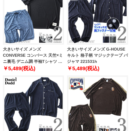
大きいサイズ メンズ
大きいサイズ メンズ G-HOUSE
CONVERSE コンバース 天竺×ミ
キルト 格子柄 マジックテープ パ
ニ裏毛 デニム調 半袖Tシャツ +
ジャマ 221531h
ハーフパンツ 上下セット
￥5,489(税込)
￥5,489(税込)
21531ch