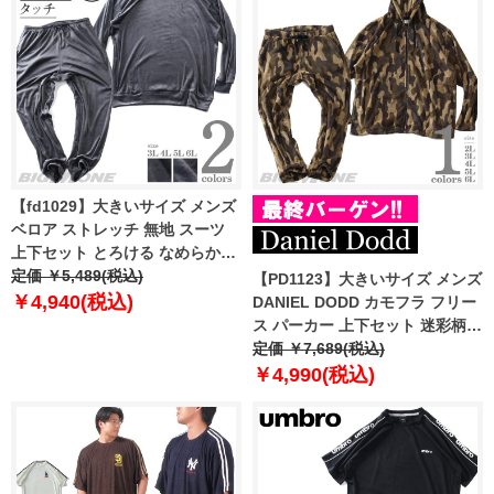
【fd1029】大きいサイズ メンズ
ベロア ストレッチ 無地 スーツ
上下セット とろける なめらかタ
ッチ 2156a1h
定価 ￥5,489(税込)
【PD1123】大きいサイズ メンズ
￥4,940(税込)
DANIEL DODD カモフラ フリー
ス パーカー 上下セット 迷彩柄
azts-220501
定価 ￥7,689(税込)
￥4,990(税込)