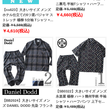
ニ裏毛 半袖Tシャツ + ハーフパ
ンツ 上下セット 21432ch
定価 ￥5,489(税込)
【ns623】大きいサイズ メンズ
￥4,660(税込)
ホテル仕立ての5ツ星パジャマ ス
トレッチ 楊柳 5分袖 Tシャツ + 7
分丈 パンツ 上下セット 春夏新作
定価 ￥6,589(税込)
1363m1h 【fre】
￥4,610(税込)
【SB0322】大きいサイズ メンズ
永楽屋 楊柳 ハート幾何学柄 半袖
【BB2024】大きいサイズ メン
シャツ + ハーフパンツ 上下セッ
ズ DANIEL DODD 先染 フランネ
ト 134353h
定価 ￥5,489(税込)