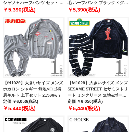
シャツ + ハーフパンツ セット ネ
毛 ハーフパンツ ブラック × グレ
イビー × ブラック 1258-4249-3
ー 1258-2244-2 3L 4L 5L 6L 8L
￥5,390(税込)
￥5,390(税込)
3L 4L 5L 6L 8L
【fd1029】大きいサイズ メンズ
【fd1029】大きいサイズ メンズ
ホカロン シャギー 無地×ロゴ柄
SESAME STREET セサミストリ
肩キルト 上下セット 21566wh
ート ミンクリース 無地&ボーダ
定価 ￥6,050(税込)
ー柄 上下セット 215688h
定価 ￥6,050(税込)
￥5,440(税込)
￥5,440(税込)