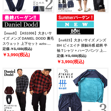
【max8】【AS1006】大きいサ
イズ メンズ DANIEL DODD 裏毛
【ns623】大きいサイズ メンズ
スウェット 上下セット azts-
BH ビィエイチ 接触冷感 総柄 半
239001
定価 ￥5,489(税込)
袖 Tシャツ + ハーフパンツ 上下
￥3,990(税込)
セット 吸汗速乾 春夏新作 bhts-
定価 ￥5,489(税込)
260201 【fre】
￥3,990(税込)