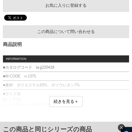
お気に入りに登録する
この商品について問い合わせる
商品説明
INFORMATION
■カタログコード la-jj220418
■M-CODE n-1375
■素材 ポリエステル93%、ポリウレタン7%
■サイズ表
[トップス]
続きを見る＋
サイズ/肩幅/袖丈/胸囲/着丈
2L/51/65/124/73.5
3L/53/66/130/75.5
4L/55/67/136/77.5
5L/57/68/142/79.5
この商品と同じシリーズの商品