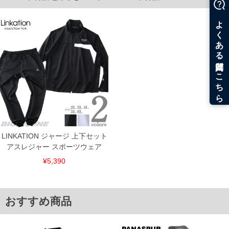
6L/59/69/148/81.5
[ボトムス]
サイズ/ウエスト/ヒップ/渡幅/股下/股上
2L/86～104/118/34.5/76/31
3L/96～114/128/37.5/76/32
4L/106～124/138/40.5/76/33
5L/116～134/148/43.5/78/34
6L/126～144/158/46.5/78/35
単位はcm
※【返品交換について】
返品交換希望の方は、商品到着後1週間以内にご連絡ください。
下着(肌着)やワイシャツは商品の性質上、返品交換不可とさせて頂いております。予め
ご了承くださいませ。
※【ボトムの裾上げをご希望の場合】
LINKATION ジャージ 上下セット
裾上げ料金は500円+税となります。
アスレジャー スポーツウェア
備考欄に股下●cmとご記入下さい。（裾上げ無料対象商品は1本につき税込6,000円以
上の品が対象。1本5,999円以下の商品は有料（500円+税）となります。）
¥5,390
出荷まで約1週間～20日間程お時間を頂く場合がございます。
尚、裾上げした商品は返品・交換不可となりますので、予めご了承下さい。
一部、お直しに対応出来ない商品がございます。(例：裾にファスナーや調節ひもが付
いている、極端なデザインが施されている等)
おすすめ商品
※商品によって若干のサイズの誤差がございます。また、お客様がご使用の環境（コ
ンピュータ画面）によって、商品の色味が若干異なる場合がございます。予めご了承
ください。
※当店での掲載商品は、実店鋪と在庫を共用しておりますので店頭での売り違い、店