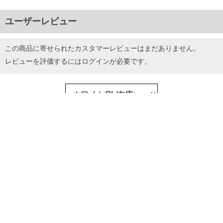
ユーザーレビュー
この商品に寄せられたカスタマーレビューはまだありません。
レビューを評価するには
ログイン
が必要です。
店舗取り置きを依頼する
お気に入りに登録する
ホーム
>
メンズ
>
デイリーウェアー
>
パジャマ・ルームウェア
>
【bb1020】【PD1123】大きいサイズ メンズ LINKATION ジャージ 上下セッ
ト アスレジャー スポーツウェア la-jj220418