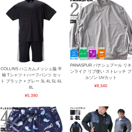
舗からのお取り寄せ等により、お客様にご迷惑をお掛けしてしまう場合がございま
す。そのようなことがない様最大限に努めておりますが、もしあった場合速やかにご
連絡させて頂きますので予めご了承ください。
ITEM INTRODUCTION
PANASPUR パナシュプール リネ
COLLINS ハニカムメッシュ脇 半
ンライク リブ使い ストレッチ ブ
袖 Tシャツ + ハーフパンツ セッ
ルゾン UVカット
ト ブラック × グレー 3L 4L 5L 6L
¥8,340
8L
¥5,390