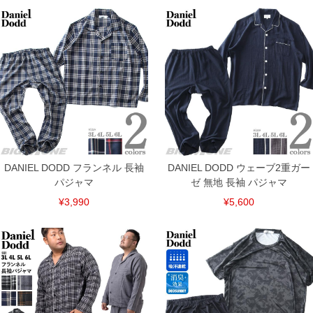
3L/126/126/39.5/72/34
4L/130/130/40.5/72/35
5L/134/134/41.5/72/36
6L/138/138/42.5/72/37
単位はcm
※【返品交換について】
返品交換希望の方は、商品到着後1週間以内にご連絡ください。
下着(肌着)やワイシャツは商品の性質上、返品交換不可とさせて頂いております。予め
ご了承くださいませ。
※【ボトムの裾上げをご希望の場合】
裾上げ料金は500円+税となります。
備考欄に股下●cmとご記入下さい。（裾上げ無料対象商品は1本につき税込6,000円以
DANIEL DODD フランネル 長袖
DANIEL DODD ウェーブ2重ガー
上の品が対象。1本5,999円以下の商品は有料（500円+税）となります。）
出荷まで約1週間～20日間程お時間を頂く場合がございます。
パジャマ
ゼ 無地 長袖 パジャマ
尚、裾上げした商品は返品・交換不可となりますので、予めご了承下さい。
¥3,990
¥5,600
一部、お直しに対応出来ない商品がございます。(例：裾にファスナーや調節ひもが付
いている、極端なデザインが施されている等)
※商品によって若干のサイズの誤差がございます。また、お客様がご使用の環境（コ
ンピュータ画面）によって、商品の色味が若干異なる場合がございます。予めご了承
ください。
※当店での掲載商品は、実店鋪と在庫を共用しておりますので店頭での売り違い、店
舗からのお取り寄せ等により、お客様にご迷惑をお掛けしてしまう場合がございま
す。そのようなことがない様最大限に努めておりますが、もしあった場合速やかにご
連絡させて頂きますので予めご了承ください。