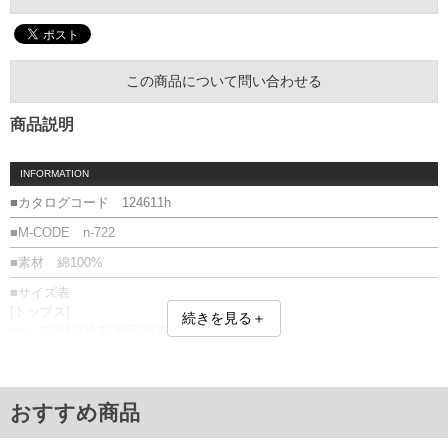
この商品について問い合わせる
商品説明
INFORMATION
■カタログコード 124611h
■M-CODE n-722
■素材 綿100%
■サイズ表
[トップス]
続きを見る＋
サイズ/肩幅/袖丈/胸囲/着丈
3L/62/54/132/80.5
4L/64/54/136/82.5
5L/66/54/140/84.5
6L/68/54/144/86.5
おすすめ商品
[ボトムス]
サイズ/ウエスト/ヒップ/渡幅/股下/股上