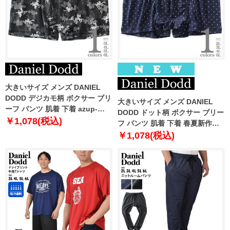
大きいサイズ メンズ DANIEL
DODD デジカモ柄 ボクサー ブリ
大きいサイズ メンズ DANIEL
ーフ パンツ 肌着 下着 azup-
DODD ドット柄 ボクサー ブリー
239074c
￥1,078(税込)
フ パンツ 肌着 下着 春夏新作
azup-269061c
￥1,078(税込)