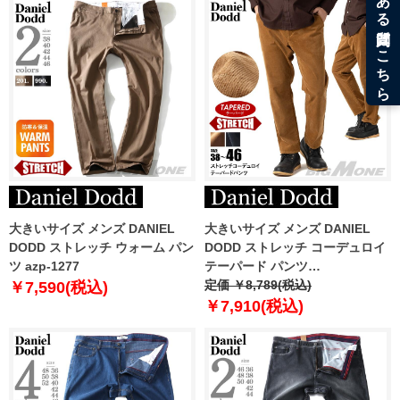
大きいサイズ メンズ DANIEL
大きいサイズ メンズ DANIEL
DODD ストレッチ ウォーム パン
DODD ストレッチ コーデュロイ
ツ azp-1277
テーパード パンツ
azp250501201t 【t2502】
定価 ￥8,789(税込)
￥7,590(税込)
￥7,910(税込)