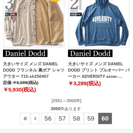
大きいサイズ メンズ DANIEL
大きいサイズ メンズ DANIEL
DODD フランネル 裏ボア シャツ
DODD プリント プルオーバー パ
アウター 715-sh250407
ーカー ADVERSITY azsw-
定価 ￥6,589(税込)
210421
￥3,289(税込)
￥5,930(税込)
[2951～3000件]
3000
件あります
56
57
58
59
60