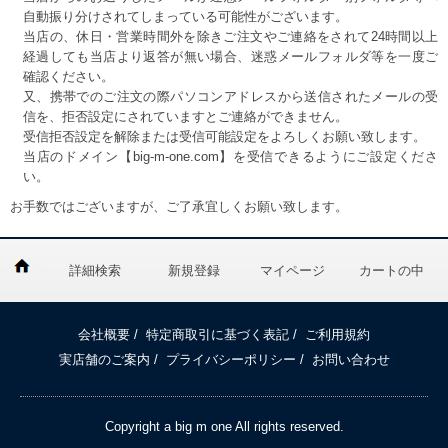
自動振り分けされてしまっている可能性がございます。
当店の、休日・営業時間外を除きご注文やご連絡をされて24時間以上
経過しても当店より返答が無い場合、迷惑メールフォルダ等を一度ご
確認ください。
又、携帯でのご注文の際パソコンアドレスから送信されたメールの受
信を、拒否設定にされていますとご連絡ができません。
受信拒否設定を解除または受信可能設定をよろしくお願い致します。
当店のドメイン【big-m-one.com】を受信できるようにご設定くださ
い。
お手数ではございますが、ご了承宜しくお願い致します。
詳細検索
新規登録
マイページ
カートの中
会社概要
/
特定商取引に基づく表記
/
ご利用規約
実店舗のご案内
/
プライバシーポリシー
/
お問い合わせ
Copyright a big m one All rights reserved.