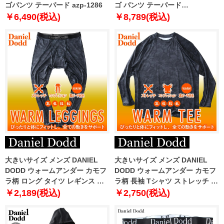
ゴパンツ テーパード azp-1286
ゴ パンツ テーパード
azp230103201t
￥6,490(税込)
￥8,789(税込)
大きいサイズ メンズ DANIEL
大きいサイズ メンズ DANIEL
DODD ウォームアンダー カモフ
DODD ウォームアンダー カモフ
ラ柄 ロング タイツ レギンス ス
ラ柄 長袖 Tシャツ ストレッチ コ
トレッチ コンプレッション 裏ピ
ンプレッション 裏ピーチ起毛 迷
￥2,189(税込)
￥2,750(税込)
ーチ起毛 迷彩柄 azit-220502
彩柄 azit-220501