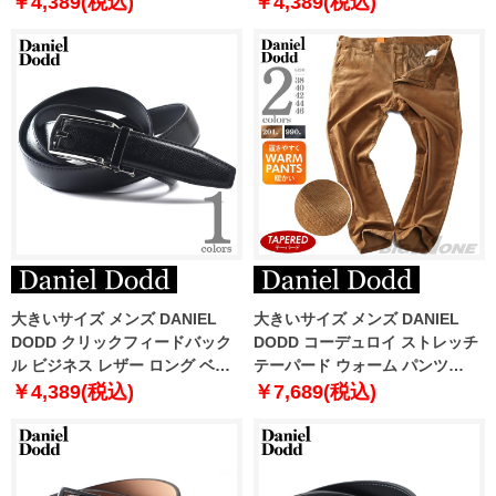
￥4,389(税込)
￥4,389(税込)
大きいサイズ メンズ DANIEL
大きいサイズ メンズ DANIEL
DODD クリックフィードバック
DODD コーデュロイ ストレッチ
ル ビジネス レザー ロング ベル
テーパード ウォーム パンツ
ト ロングサイズ azbl-259005
azp220502201t
￥4,389(税込)
￥7,689(税込)