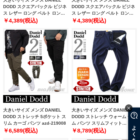
DODD スクエアバックル ビジネ
DODD スクエアバックル ビジネ
ス レザー ロング ベルト ロング
ス レザー ロング ベルト ロング
サイズ azbl-259003
サイズ azbl-259006
￥4,389(税込)
￥4,389(税込)
大きいサイズ メンズ DANIEL
大きいサイズ メンズ DANIEL
DODD ストレッチ 5ポケット ス
DODD ストレッチ ウォーム デニ
リム カーゴ パンツ azd-219008
ム パンツ スリムフィット
azd220501103s
￥6,589(税込)
￥8,789(税込)