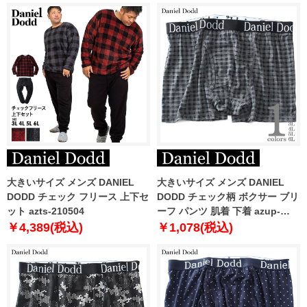
大きいサイズ メンズ DANIEL
大きいサイズ メンズ DANIEL
DODD チェック フリース 上下セ
DODD チェック柄 ボクサー ブリ
ット azts-210504
ーフ パンツ 肌着 下着 azup-
239072c
￥4,389(税込)
￥1,078(税込)