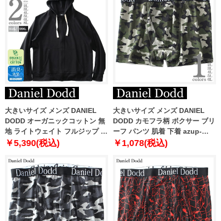
大きいサイズ メンズ DANIEL
大きいサイズ メンズ DANIEL
DODD オーガニックコットン 無
DODD カモフラ柄 ボクサー ブリ
地 ライトウェイト フルジップ パ
ーフ パンツ 肌着 下着 azup-
ーカー azsw-009014
239051c
￥5,390(税込)
￥1,078(税込)