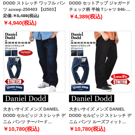
DODD ストレッチ ワッフル パン
DODD セットアップ ジャガード
ツ azswp-250403 【t2503】
チェック柄 半袖 Tシャツ 846-
定価 ￥5,489(税込)
t2402jqd
￥4,389(税込)
￥4,940(税込)
大きいサイズ メンズ DANIEL
大きいサイズ メンズ DANIEL
DODD セルビッジ ストレッチ デ
DODD セルビッジ ストレッチ デ
ニム パンツ テーパード
ニム パンツ ルーズフィット
azd239001101t
azd239002102l
￥10,780(税込)
￥10,780(税込)