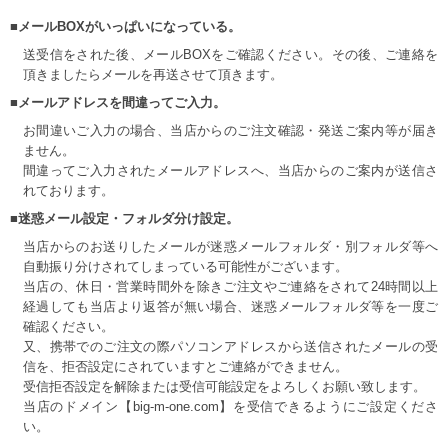
■メールBOXがいっぱいになっている。
送受信をされた後、メールBOXをご確認ください。その後、ご連絡を
頂きましたらメールを再送させて頂きます。
■メールアドレスを間違ってご入力。
お間違いご入力の場合、当店からのご注文確認・発送ご案内等が届き
ません。
間違ってご入力されたメールアドレスへ、当店からのご案内が送信さ
れております。
■迷惑メール設定・フォルダ分け設定。
当店からのお送りしたメールが迷惑メールフォルダ・別フォルダ等へ
自動振り分けされてしまっている可能性がございます。
当店の、休日・営業時間外を除きご注文やご連絡をされて24時間以上
経過しても当店より返答が無い場合、迷惑メールフォルダ等を一度ご
確認ください。
又、携帯でのご注文の際パソコンアドレスから送信されたメールの受
信を、拒否設定にされていますとご連絡ができません。
受信拒否設定を解除または受信可能設定をよろしくお願い致します。
当店のドメイン【big-m-one.com】を受信できるようにご設定くださ
い。