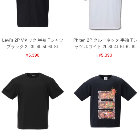
6L/160/84/160/64/27
8L/180/88/180/68/29
単位はcm
※【返品交換について】
返品交換希望の方は、商品到着後1週間以内にご連絡ください。
下着(肌着)やワイシャツは商品の性質上、返品交換不可とさせて頂いております。予め
ご了承くださいませ。
Levi's 2P Vネック 半袖 Tシャツ
Phiten 2P クルーネック 半袖 Tシ
ブラック 2L 3L 4L 5L 6L 8L
ャツ ホワイト 2L 3L 4L 5L 6L 8L
※【ボトムの裾上げをご希望の場合】
裾上げ料金は500円+税となります。
¥5,390
¥5,390
備考欄に股下●cmとご記入下さい。（裾上げ無料対象商品は1本につき税込6,000円以
上の品が対象。1本5,999円以下の商品は有料（500円+税）となります。）
出荷まで約1週間～20日間程お時間を頂く場合がございます。
尚、裾上げした商品は返品・交換不可となりますので、予めご了承下さい。
一部、お直しに対応出来ない商品がございます。(例：裾にファスナーや調節ひもが付
いている、極端なデザインが施されている等)
※商品によって若干のサイズの誤差がございます。また、お客様がご使用の環境（コ
ンピュータ画面）によって、商品の色味が若干異なる場合がございます。予めご了承
ください。
※当店での掲載商品は、実店鋪と在庫を共用しておりますので店頭での売り違い、店
舗からのお取り寄せ等により、お客様にご迷惑をお掛けしてしまう場合がございま
す。そのようなことがない様最大限に努めておりますが、もしあった場合速やかにご
連絡させて頂きますので予めご了承ください。
DETAIL