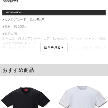
商品説明
INFORMATION
■カタログコード 1178-8580
■素材 綿 100%
■商品説明
ジーニスト感涙のアンダーウエア！Levi'sのクルーネックTシャツ。同色2
枚入りのお得なセット♪
続きを見る＋
着こなしに考慮したフィット感。綿100%のさらりとした肌触りで着心地
も爽やか。
人気のブランドでクオリティの高さもお墨付き。
オーソドックスなTシャツはアンダーウエアとしても、デニムと合わせて
も使い勝手の良いTシャツです！
おすすめ商品
同色2枚組
【返品交換について】こちらの商品は開封後の返品交換ができません。
■サイズ表
サイズ/バスト/総丈/裾周り/肩幅/袖丈
2L/120/76/120/56/23
3L/130/78/130/58/24
4L/140/80/140/60/25
5L/150/82/150/62/26