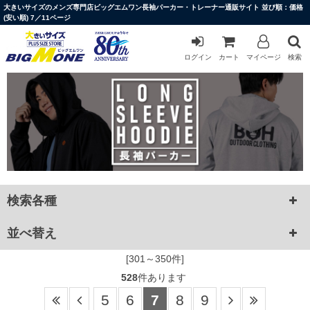
大きいサイズのメンズ専門店ビッグエムワン長袖パーカー・トレーナー通販サイト 並び順：価格
(安い順) 7／11ページ
ログイン
カート
マイページ
検索
検索各種
並べ替え
[301～350件]
528
件あります
5
6
7
8
9