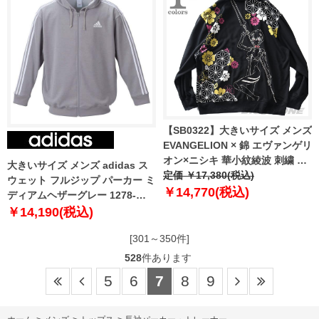
【SB0322】大きいサイズ メンズ
EVANGELION × 錦 エヴァンゲリ
オン×ニシキ 華小紋綾波 刺繍 フ
大きいサイズ メンズ adidas ス
ルジップ パーカー 544200k
定価 ￥17,380(税込)
ウェット フルジップ パーカー ミ
￥14,770(税込)
ディアムヘザーグレー 1278-
3301-4 3XO 4XO 5XO 6XO 7XO
￥14,190(税込)
8XO
[301～350件]
528
件あります
5
6
7
8
9