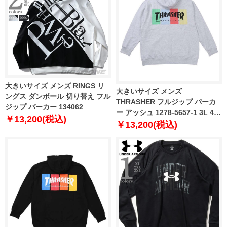
大きいサイズ メンズ RINGS リ
大きいサイズ メンズ
ングス ダンボール 切り替え フル
THRASHER フルジップ パーカ
ジップ パーカー 134062
ー アッシュ 1278-5657-1 3L 4L
￥13,200(税込)
5L 6L 8L
￥13,200(税込)