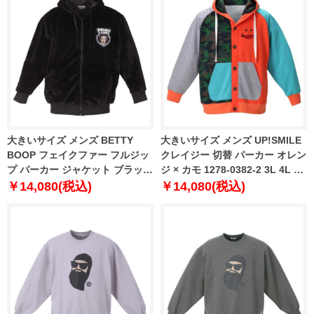
大きいサイズ メンズ BETTY
大きいサイズ メンズ UP!SMILE
BOOP フェイクファー フルジッ
クレイジー 切替 パーカー オレン
プ パーカー ジャケット ブラック
ジ × カモ 1278-0382-2 3L 4L 5L
1278-2398-2 3L 4L 5L 6L
6L
￥14,080(税込)
￥14,080(税込)