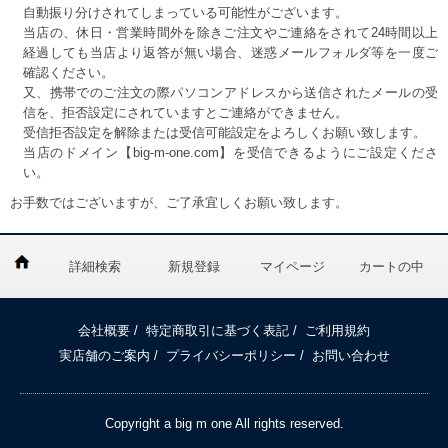
自動振り分けされてしまっている可能性がございます。
当店の、休日・営業時間外を除きご注文やご連絡をされて24時間以上
経過しても当店より返答が無い場合、迷惑メールフォルダ等を一度ご
確認ください。
又、携帯でのご注文の際パソコンアドレスから送信されたメールの受
信を、拒否設定にされていますとご連絡ができません。
受信拒否設定を解除または受信可能設定をよろしくお願い致します。
当店のドメイン【big-m-one.com】を受信できるようにご設定くださ
い。
お手数ではございますが、ご了承宜しくお願い致します。
詳細検索
新規登録
マイページ
カートの中
会社概要
/
特定商取引に基づく表記
/
ご利用規約
実店舗のご案内
/
プライバシーポリシー
/
お問い合わせ
Copyright a big m one All rights reserved.