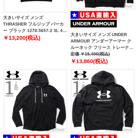
大きいサイズ メンズ
THRASHER フルジップ パーカ
ー ブラック 1278-5657-2 3L 4L
大きいサイズ メンズ UNDER
5L 6L 8L
￥13,200(税込)
ARMOUR アンダーアーマー ク
ルーネック フリース トレーナー
RIVAL FLEECE WORDMARK
定価 ￥15,400(税込)
DYE CREW USA直輸入
￥13,860(税込)
1373703-001