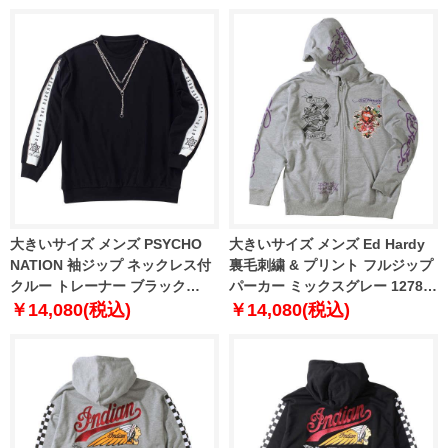
大きいサイズ メンズ PSYCHO
大きいサイズ メンズ Ed Hardy
NATION 袖ジップ ネックレス付
裏毛刺繍 & プリント フルジップ
クルー トレーナー ブラック
パーカー ミックスグレー 1278-
1278-4305-2 3L 4L 5L 6L
3336-1 3L 4L 5L 6L
￥14,080(税込)
￥14,080(税込)