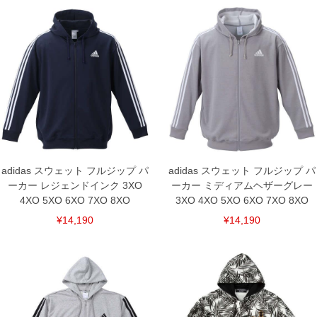
7XO(6L)/166/84/140/66/64
8XO(7L)/176/86/150/68/65
単位はcm
※【返品交換について】
返品交換希望の方は、商品到着後1週間以内にご連絡ください。
下着(肌着)やワイシャツは商品の性質上、返品交換不可とさせて頂いております。予め
ご了承くださいませ。
※【ボトムの裾上げをご希望の場合】
裾上げ料金は500円+税となります。
備考欄に股下●cmとご記入下さい。（裾上げ無料対象商品は1本につき税込6,000円以
上の品が対象。1本5,999円以下の商品は有料（500円+税）となります。）
出荷まで約1週間～20日間程お時間を頂く場合がございます。
尚、裾上げした商品は返品・交換不可となりますので、予めご了承下さい。
adidas スウェット フルジップ パ
adidas スウェット フルジップ パ
一部、お直しに対応出来ない商品がございます。(例：裾にファスナーや調節ひもが付
いている、極端なデザインが施されている等)
ーカー レジェンドインク 3XO
ーカー ミディアムヘザーグレー
4XO 5XO 6XO 7XO 8XO
3XO 4XO 5XO 6XO 7XO 8XO
※商品によって若干のサイズの誤差がございます。また、お客様がご使用の環境（コ
ンピュータ画面）によって、商品の色味が若干異なる場合がございます。予めご了承
¥14,190
¥14,190
ください。
※当店での掲載商品は、実店鋪と在庫を共用しておりますので店頭での売り違い、店
舗からのお取り寄せ等により、お客様にご迷惑をお掛けしてしまう場合がございま
す。そのようなことがない様最大限に努めておりますが、もしあった場合速やかにご
連絡させて頂きますので予めご了承ください。
DETAIL