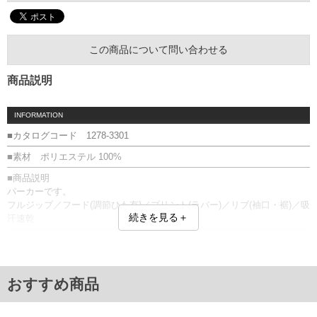
この商品について問い合わせる
商品説明
INFORMATION
■カタログコード 1278-3301
■素材 ポリエステル 100%
■商品説明
パーカーです。
フルジップ／フード(調節ひも有)／プリント(ラバー)／リブ(袖口・裾)／吸
続きを見る＋
汗速乾
■サイズ表
サイズ/バスト/総丈/裾周り/肩幅/袖丈
3XO(2L)/126/76/100/58/60
4XO(3L)/136/78/110/60/61
おすすめ商品
5XO(4L)/146/80/120/62/62
6XO(5L)/156/82/130/64/63